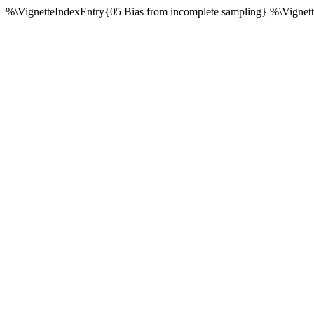
%\VignetteIndexEntry{05 Bias from incomplete sampling} %\Vigne