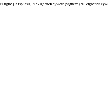
tteEngine{R.rsp::asis} %\VignetteKeyword{vignette} %\VignetteKey