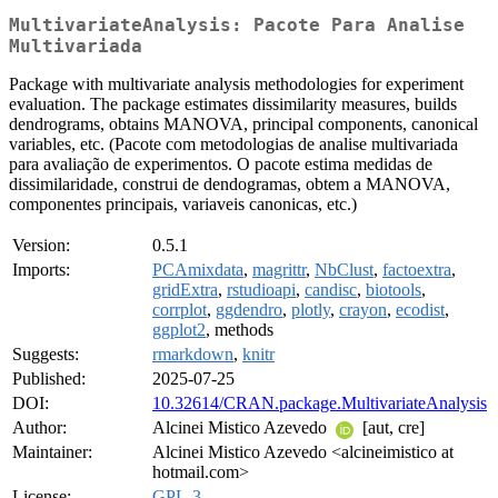
MultivariateAnalysis: Pacote Para Analise
Multivariada
Package with multivariate analysis methodologies for experiment
evaluation. The package estimates dissimilarity measures, builds
dendrograms, obtains MANOVA, principal components, canonical
variables, etc. (Pacote com metodologias de analise multivariada
para avaliação de experimentos. O pacote estima medidas de
dissimilaridade, construi de dendogramas, obtem a MANOVA,
componentes principais, variaveis canonicas, etc.)
Version:
0.5.1
Imports:
PCAmixdata
,
magrittr
,
NbClust
,
factoextra
,
gridExtra
,
rstudioapi
,
candisc
,
biotools
,
corrplot
,
ggdendro
,
plotly
,
crayon
,
ecodist
,
ggplot2
, methods
Suggests:
rmarkdown
,
knitr
Published:
2025-07-25
DOI:
10.32614/CRAN.package.MultivariateAnalysis
Author:
Alcinei Mistico Azevedo
[aut, cre]
Maintainer:
Alcinei Mistico Azevedo <alcineimistico at
hotmail.com>
License:
GPL-3