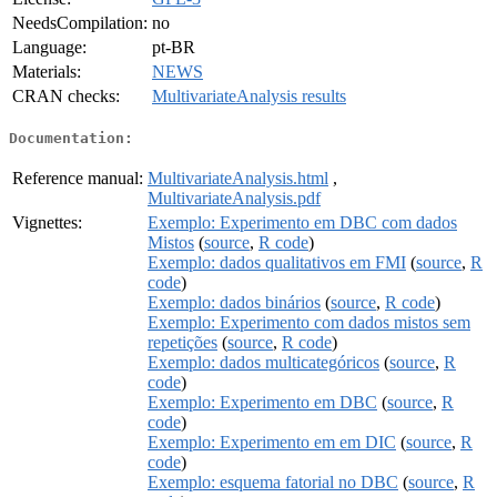
NeedsCompilation:
no
Language:
pt-BR
Materials:
NEWS
CRAN checks:
MultivariateAnalysis results
Documentation:
Reference manual:
MultivariateAnalysis.html
,
MultivariateAnalysis.pdf
Vignettes:
Exemplo: Experimento em DBC com dados
Mistos
(
source
,
R code
)
Exemplo: dados qualitativos em FMI
(
source
,
R
code
)
Exemplo: dados binários
(
source
,
R code
)
Exemplo: Experimento com dados mistos sem
repetições
(
source
,
R code
)
Exemplo: dados multicategóricos
(
source
,
R
code
)
Exemplo: Experimento em DBC
(
source
,
R
code
)
Exemplo: Experimento em em DIC
(
source
,
R
code
)
Exemplo: esquema fatorial no DBC
(
source
,
R