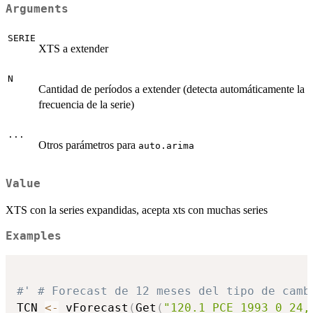
Arguments
SERIE
XTS a extender
N
Cantidad de períodos a extender (detecta automáticamente la
frecuencia de la serie)
...
Otros parámetros para
auto.arima
Value
XTS con la series expandidas, acepta xts con muchas series
Examples
#' # Forecast de 12 meses del tipo de camb
TCN 
<-
 vForecast
(
Get
(
"120.1_PCE_1993_0_24,