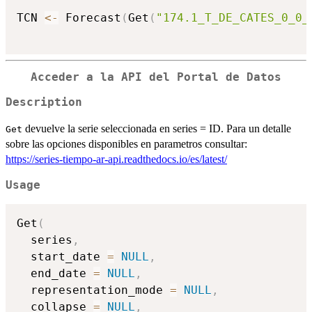
TCN 
<-
 Forecast
(
Get
(
"174.1_T_DE_CATES_0_0_
Acceder a la API del Portal de Datos
Description
devuelve la serie seleccionada en series = ID. Para un detalle
Get
sobre las opciones disponibles en parametros consultar:
https://series-tiempo-ar-api.readthedocs.io/es/latest/
Usage
Get
(
  series
,
  start_date 
=
NULL
,
  end_date 
=
NULL
,
  representation_mode 
=
NULL
,
  collapse 
=
NULL
,