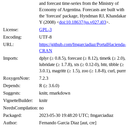
and forecast time-series from the Ministry of
Economy of Argentina. Forecasts are built with
the 'forecast' package, Hyndman RJ, Khandakar
Y (2008) <
doi:10.18637/jss.v027.i03
>.
License:
GPL-3
Encoding:
UTF-8
URL:
https://github.com/fmgarciadiaz/PortalHacienda-
CRAN
Imports:
dplyr (≥ 0.8.5), forecast (≥ 8.12), timetk (≥ 2.0),
lubridate (≥ 1.7.8), xts (≥ 0.12-0), httr, tibble (≥
3.0.1), magrittr (≥ 1.5), zoo (≥ 1.8-8), curl, purrr
RoxygenNote:
7.2.3
Depends:
R (≥ 3.6.0)
Suggests:
knitr, rmarkdown
VignetteBuilder:
knitr
NeedsCompilation:
no
Packaged:
2023-05-30 19:48:20 UTC; fmgarciadiaz
Author:
Fernando Garcia Diaz [aut, cre]