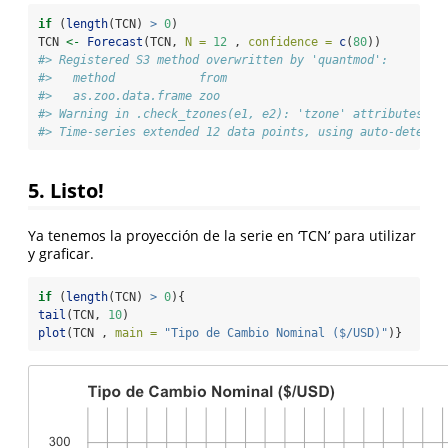
if
 (
length
(TCN) 
>
0
)
TCN 
<-
Forecast
(TCN, 
N =
12
 , 
confidence =
c
(
80
))
#> Registered S3 method overwritten by 'quantmod':
#>   method            from
#>   as.zoo.data.frame zoo
#> Warning in .check_tzones(e1, e2): 'tzone' attributes ar
#> Time-series extended 12 data points, using auto-detecte
5. Listo!
Ya tenemos la proyección de la serie en ‘TCN’ para utilizar
y graficar.
if
 (
length
(TCN) 
>
0
){
tail
(TCN, 
10
)
plot
(TCN , 
main =
"Tipo de Cambio Nominal ($/USD)"
)}