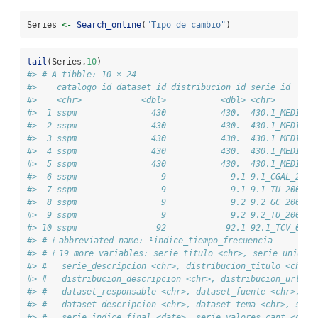
Series 
<-
Search_online
(
"Tipo de cambio"
)
tail
(Series,
10
)
#> # A tibble: 10 × 24
#>    catalogo_id dataset_id distribucion_id serie_id     
#>    <chr>            <dbl>           <dbl> <chr>        
#>  1 sspm               430           430.  430.1_MEDIANA
#>  2 sspm               430           430.  430.1_MEDIANA
#>  3 sspm               430           430.  430.1_MEDIANA
#>  4 sspm               430           430.  430.1_MEDIANA
#>  5 sspm               430           430.  430.1_MEDIANA
#>  6 sspm                 9             9.1 9.1_CGAL_2004
#>  7 sspm                 9             9.1 9.1_TU_2004_A
#>  8 sspm                 9             9.2 9.2_GC_2004_T
#>  9 sspm                 9             9.2 9.2_TU_2004_T
#> 10 sspm                92            92.1 92.1_TCV_0_0_
#> # ℹ abbreviated name: ¹​indice_tiempo_frecuencia
#> # ℹ 19 more variables: serie_titulo <chr>, serie_unidade
#> #   serie_descripcion <chr>, distribucion_titulo <chr>,
#> #   distribucion_descripcion <chr>, distribucion_url_de
#> #   dataset_responsable <chr>, dataset_fuente <chr>, da
#> #   dataset_descripcion <chr>, dataset_tema <chr>, seri
#> #   serie_indice_final <date>, serie_valores_cant <dbl>