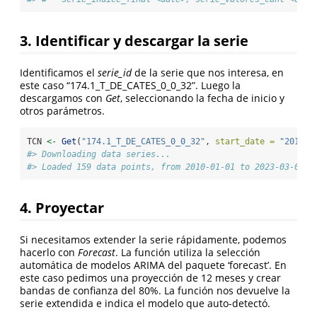
3. Identificar y descargar la serie
Identificamos el
serie_id
de la serie que nos interesa, en
este caso “174.1_T_DE_CATES_0_0_32”. Luego la
descargamos con
Get
, seleccionando la fecha de inicio y
otros parámetros.
TCN 
<-
Get
(
"174.1_T_DE_CATES_0_0_32"
, 
start_date =
"2010"
,
#> Downloading data series...
#> Loaded 159 data points, from 2010-01-01 to 2023-03-01. 
4. Proyectar
Si necesitamos extender la serie rápidamente, podemos
hacerlo con
Forecast
. La función utiliza la selección
automática de modelos ARIMA del paquete ‘forecast’. En
este caso pedimos una proyección de 12 meses y crear
bandas de confianza del 80%. La función nos devuelve la
serie extendida e indica el modelo que auto-detectó.