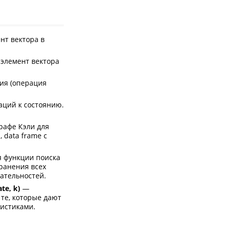
нт вектора в
элемент вектора
ия (операция
ций к состоянию.
рафе Кэли для
 data frame с
 функции поиска
хранения всех
ательностей.
te, k)
—
те, которые дают
ристиками.