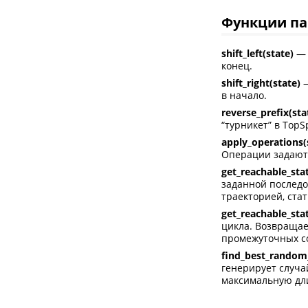
Функции пак
shift_left(state)
— 
конец.
shift_right(state)
—
в начало.
reverse_prefix(sta
“турникет” в TopSp
apply_operations(s
Операции задаются 
get_reachable_stat
заданной последо
траекторией, стат
get_reachable_stat
цикла. Возвращае
промежуточных со
find_best_random_
генерирует случа
максимальную дли