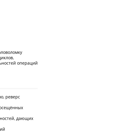
оловоломку
циклов,
льностей операций
во, реверс
 посещённых
ьностей, дающих
ций