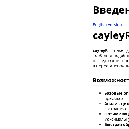
Введен
English version
cayley
cayleyR
— пакет д
TopSpin и подобн
исследования про
в перестановочны
Возможнос
Базовые оп
префикса
Анализ ци
состояниях
Оптимизац
максимальн
Быстрая об