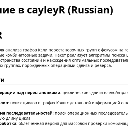
ие в cayleyR (Russian)
R
ля анализа графов Кэли перестановочных групп с фокусом на г
ые комбинаторные задачи. Пакет реализует алгоритмы поиска 
странства состояний и нахождения оптимальных последовате
х группах, порождённых операциями сдвига и реверса.
ти
ерации над перестановками
: циклические сдвиги влево/впра
клов
: поиск циклов в графах Кэли с детальной информацией о
ия последовательностей
: поиск операционных последовател
ую длину цикла
работка
: облегчённая версия для массовой проверки комбина