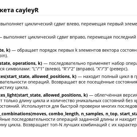
ета cayleyR
выполняет циклический сдвиг влево, перемещая первый элеме
 выполняет циклический сдвиг вправо, перемещая последний 
te, k)
— обращает порядок первых k элементов вектора состоян
in).
tate, operations, k)
— последовательно применяет набор опера
символами: “L”/“1” (влево), “R”/“2” (вправо), “X”/“3” (реверс).
es(start_state, allowed_positions, k)
— находит полный цикл в г
вательности операций. Возвращает все посещённые состояния,
истику цикла.
es_light(start_state, allowed_positions, k)
— облегчённая версия
т только длину цикла и количество уникальных состояний без 
стояний. Используется для быстрой проверки многих последов
combinations(moves, combo_length, n_samples, n_top, start_sta
йные последовательности операций заданной длины и находит 
ну цикла. Возвращает топ-N лучших комбинаций с их характе