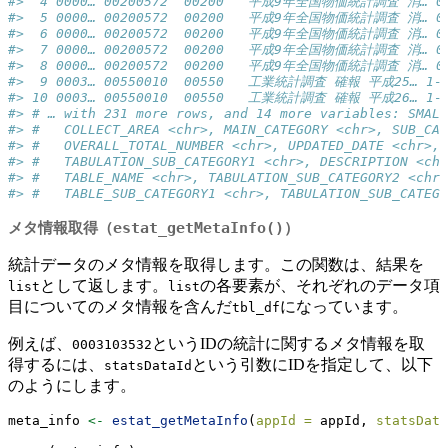
#>  4 0000… 00200572  00200   平成9年全国物価統計調査 消… 008 
#>  5 0000… 00200572  00200   平成9年全国物価統計調査 消… 009 
#>  6 0000… 00200572  00200   平成9年全国物価統計調査 消… 010 
#>  7 0000… 00200572  00200   平成9年全国物価統計調査 消… 011 
#>  8 0000… 00200572  00200   平成9年全国物価統計調査 消… 012 
#>  9 0003… 00550010  00550   工業統計調査 確報 平成25… 1-05
#> 10 0003… 00550010  00550   工業統計調査 確報 平成26… 1-05
#> # … with 231 more rows, and 14 more variables: SMALL
#> #   COLLECT_AREA <chr>, MAIN_CATEGORY <chr>, SUB_CAT
#> #   OVERALL_TOTAL_NUMBER <chr>, UPDATED_DATE <chr>, 
#> #   TABULATION_SUB_CATEGORY1 <chr>, DESCRIPTION <chr
#> #   TABLE_NAME <chr>, TABULATION_SUB_CATEGORY2 <chr>
#> #   TABLE_SUB_CATEGORY1 <chr>, TABULATION_SUB_CATEGO
メタ情報取得（
estat_getMetaInfo()
）
統計データのメタ情報を取得します。この関数は、結果を
として返します。
の各要素が、それぞれのデータ項
list
list
目についてのメタ情報を含んだ
になっています。
tbl_df
例えば、
というIDの統計に関するメタ情報を取
0003103532
得するには、
という引数にIDを指定して、以下
statsDataId
のようにします。
meta_info 
<-
estat_getMetaInfo
(
appId =
 appId, 
statsData