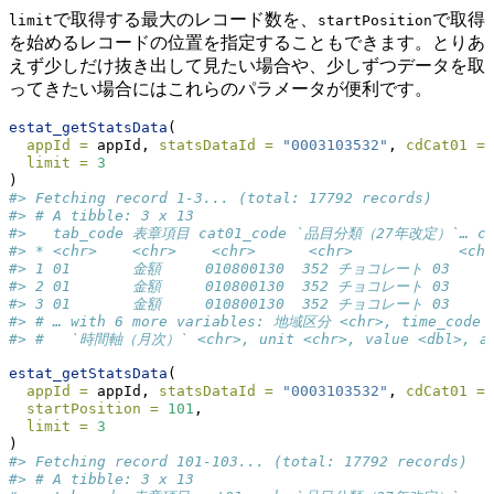
で取得する最大のレコード数を、
で取得
limit
startPosition
を始めるレコードの位置を指定することもできます。とりあ
えず少しだけ抜き出して見たい場合や、少しずつデータを取
ってきたい場合にはこれらのパラメータが便利です。
estat_getStatsData
(
appId =
 appId, 
statsDataId =
"0003103532"
, 
cdCat01 =
limit =
3
)
#> Fetching record 1-3... (total: 17792 records)
#> # A tibble: 3 x 13
#>   tab_code 表章項目 cat01_code `品目分類（27年改定）`… ca
#> * <chr>    <chr>    <chr>      <chr>            <chr
#> 1 01       金額     010800130  352 チョコレート 03   
#> 2 01       金額     010800130  352 チョコレート 03   
#> 3 01       金額     010800130  352 チョコレート 03   
#> # … with 6 more variables: 地域区分 <chr>, time_code 
#> #   `時間軸（月次）` <chr>, unit <chr>, value <dbl>, an
estat_getStatsData
(
appId =
 appId, 
statsDataId =
"0003103532"
, 
cdCat01 =
startPosition =
101
,
limit =
3
)
#> Fetching record 101-103... (total: 17792 records)
#> # A tibble: 3 x 13