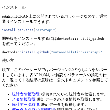
インストール
estatapiはCRAN上に公開されているパッケージなので、通常
通りインストールできます。
install.packages
(
"estatapi"
)
開発版をインストールするには
devtools::install_github()
を使ってください。
devtools
::
install_github
(
"yutannihilation/estatapi"
)
使い方
現在、このパッケージではバージョン2.0のうち4つをサポー
トしています。各APIの詳しい解説やパラメータの指定の仕
方、返ってくる結果の意味は、公式ドキュメントを参照して
ください。
統計表情報取得
: 提供されている統計表を検索します。
メタ情報取得
: 統計データのメタ情報を取得します。
統計データ取得
: 統計データを取得します。
データカタログ情報取得
: 統計表ファイル（Excel、