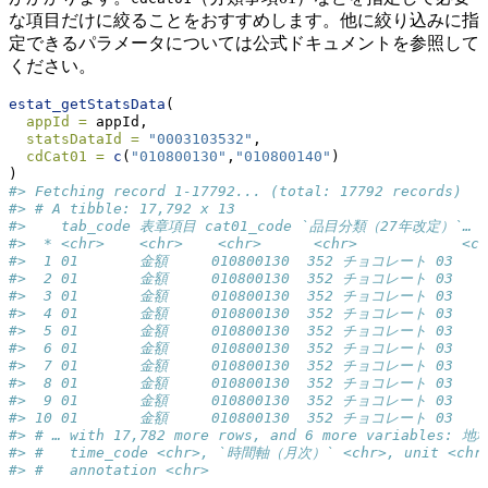
な項目だけに絞ることをおすすめします。他に絞り込みに指
定できるパラメータについては公式ドキュメントを参照して
ください。
estat_getStatsData
(
appId =
 appId,
statsDataId =
"0003103532"
,
cdCat01 =
c
(
"010800130"
,
"010800140"
)
)
#> Fetching record 1-17792... (total: 17792 records)
#> # A tibble: 17,792 x 13
#>    tab_code 表章項目 cat01_code `品目分類（27年改定）`… c
#>  * <chr>    <chr>    <chr>      <chr>            <ch
#>  1 01       金額     010800130  352 チョコレート 03  
#>  2 01       金額     010800130  352 チョコレート 03  
#>  3 01       金額     010800130  352 チョコレート 03  
#>  4 01       金額     010800130  352 チョコレート 03  
#>  5 01       金額     010800130  352 チョコレート 03  
#>  6 01       金額     010800130  352 チョコレート 03  
#>  7 01       金額     010800130  352 チョコレート 03  
#>  8 01       金額     010800130  352 チョコレート 03  
#>  9 01       金額     010800130  352 チョコレート 03  
#> 10 01       金額     010800130  352 チョコレート 03  
#> # … with 17,782 more rows, and 6 more variables: 
#> #   time_code <chr>, `時間軸（月次）` <chr>, unit <chr>
#> #   annotation <chr>