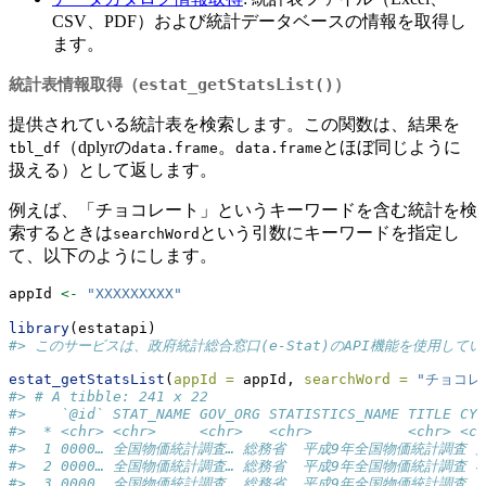
CSV、PDF）および統計データベースの情報を取得し
ます。
統計表情報取得（
estat_getStatsList()
）
提供されている統計表を検索します。この関数は、結果を
（dplyrの
。
とほぼ同じように
tbl_df
data.frame
data.frame
扱える）として返します。
例えば、「チョコレート」というキーワードを含む統計を検
索するときは
という引数にキーワードを指定し
searchWord
て、以下のようにします。
appId 
<-
"XXXXXXXXX"
library
(estatapi)
#> このサービスは、政府統計総合窓口(e-Stat)のAPI機能を使用
estat_getStatsList
(
appId =
 appId, 
searchWord =
"チョコレ
#> # A tibble: 241 x 22
#>    `@id` STAT_NAME GOV_ORG STATISTICS_NAME TITLE CYC
#>  * <chr> <chr>     <chr>   <chr>           <chr> <ch
#>  1 0000… 全国物価統計調査… 総務省  平成9年全国物価統計調査 大… 価格
#>  2 0000… 全国物価統計調査… 総務省  平成9年全国物価統計調査 小… 価格
#>  3 0000… 全国物価統計調査… 総務省  平成9年全国物価統計調査 消… 指数