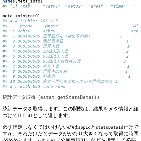
names
(meta_info)
#> [1] "tab"    "cat01"  "cat02"  "area"   "time"   ".n
meta_info
$
cat01
#> # A tibble: 703 x 5
#>    `@code`   `@name`                            `@le
#>  * <chr>     <chr>                              <chr
#>  1 000100000 世帯数分布（抽出率調整）           1       
#>  2 000200000 集計世帯数                         1    
#>  3 000300000 世帯人員                           1    
#>  4 000400000 18歳未満人員                       2     
#>  5 000500000 65歳以上人員                       2     
#>  6 000600000 65歳以上無職者人員                 3       
#>  7 000700000 有業人員                           1    
#>  8 000800000 世帯主の年齢                       1     
#>  9 000900000 持家率                             1    
#> 10 001000000 家賃・地代を支払っている世帯の割合 1        ％  
#> # … with 693 more rows
統計データ取得（
estat_getStatsData()
）
統計データを取得します。この関数は、結果をメタ情報と紐
づけて
として返します。
tbl_df
必ず指定しなくてはいけないのは
と
だけで
appId
statsDataId
すが、それだけだとデータがかなり大きくなって取得に時間
がかかります。
（分類事項01）などを指定して必要
cdCat01