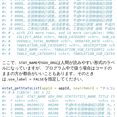
#>  4 0000… 全国物価統計調査… 総務省  平成9年全国物価統計調査 消… 指数
#>  5 0000… 全国物価統計調査… 総務省  平成9年全国物価統計調査 消… 品目
#>  6 0000… 全国物価統計調査… 総務省  平成9年全国物価統計調査 消… 品目
#>  7 0000… 全国物価統計調査… 総務省  平成9年全国物価統計調査 消… 品目
#>  8 0000… 全国物価統計調査… 総務省  平成9年全国物価統計調査 消… 品目
#>  9 0003… 工業統計調査… 経済産業省… 工業統計調査 確報 平成25… 品目
#> 10 0003… 工業統計調査… 経済産業省… 工業統計調査 確報 平成26… 品目
#> # … with 231 more rows, and 14 more variables: SMALL
#> #   COLLECT_AREA <chr>, MAIN_CATEGORY <chr>, SUB_CAT
#> #   OVERALL_TOTAL_NUMBER <chr>, UPDATED_DATE <chr>, 
#> #   TABULATION_SUB_CATEGORY1 <chr>, DESCRIPTION <chr
#> #   TABLE_NAME <chr>, TABULATION_SUB_CATEGORY2 <chr>
#> #   TABLE_SUB_CATEGORY1 <chr>, TABULATION_SUB_CATEGO
ここで、
や
は人間が読みやすい形式のラベ
STAT_NAME
GOV_ORG
ルになっていますが、 プログラム中で扱う場合はコードの
ままの方が都合がいいこともあります。そのとき
は
を指定してください。
.use_label = FALSE
estat_getStatsList
(
appId =
 appId, 
searchWord =
"チョコレ
#> # A tibble: 241 x 22
#>    `@id` STAT_NAME GOV_ORG STATISTICS_NAME TITLE CYC
#>  * <chr> <chr>     <chr>   <chr>           <chr> <ch
#>  1 0000… 00200572  00200   平成9年全国物価統計調査 大… 009 
#>  2 0000… 00200572  00200   平成9年全国物価統計調査 小… 009 
#>  3 0000… 00200572  00200   平成9年全国物価統計調査 消… 007 