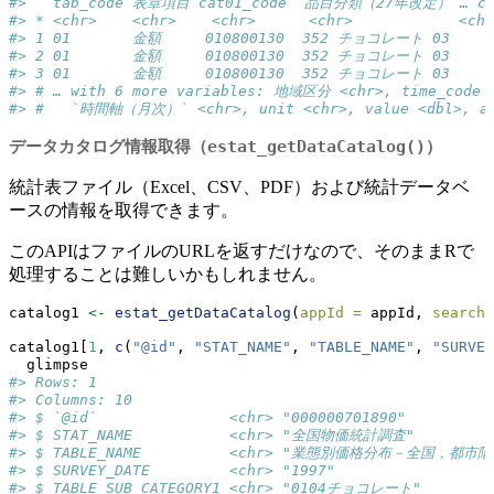
#>   tab_code 表章項目 cat01_code `品目分類（27年改定）`… ca
#> * <chr>    <chr>    <chr>      <chr>            <chr
#> 1 01       金額     010800130  352 チョコレート 03   
#> 2 01       金額     010800130  352 チョコレート 03   
#> 3 01       金額     010800130  352 チョコレート 03   
#> # … with 6 more variables: 地域区分 <chr>, time_code 
#> #   `時間軸（月次）` <chr>, unit <chr>, value <dbl>, an
データカタログ情報取得（
estat_getDataCatalog()
）
統計表ファイル（Excel、CSV、PDF）および統計データベ
ースの情報を取得できます。
このAPIはファイルのURLを返すだけなので、そのままRで
処理することは難しいかもしれません。
catalog1 
<-
estat_getDataCatalog
(
appId =
 appId, 
searchW
catalog1[
1
, 
c
(
"@id"
, 
"STAT_NAME"
, 
"TABLE_NAME"
, 
"SURVEY
  glimpse
#> Rows: 1
#> Columns: 10
#> $ `@id`               <chr> "000000701890"
#> $ STAT_NAME           <chr> "全国物価統計調査"
#> $ TABLE_NAME          <chr> "業態別価格分布－全国，都
#> $ SURVEY_DATE         <chr> "1997"
#> $ TABLE_SUB_CATEGORY1 <chr> "0104チョコレート"