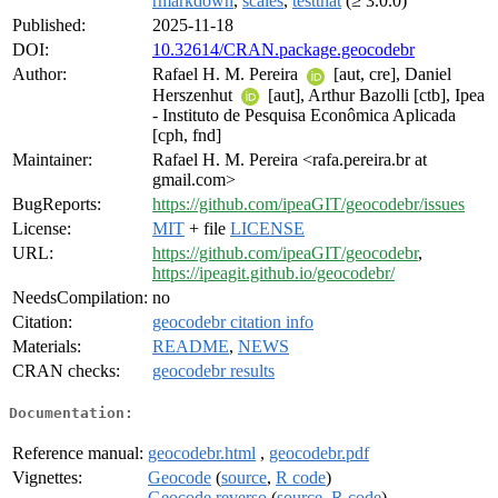
rmarkdown
,
scales
,
testthat
(≥ 3.0.0)
Published:
2025-11-18
DOI:
10.32614/CRAN.package.geocodebr
Author:
Rafael H. M. Pereira
[aut, cre], Daniel
Herszenhut
[aut], Arthur Bazolli [ctb], Ipea
- Instituto de Pesquisa Econômica Aplicada
[cph, fnd]
Maintainer:
Rafael H. M. Pereira <rafa.pereira.br at
gmail.com>
BugReports:
https://github.com/ipeaGIT/geocodebr/issues
License:
MIT
+ file
LICENSE
URL:
https://github.com/ipeaGIT/geocodebr
,
https://ipeagit.github.io/geocodebr/
NeedsCompilation:
no
Citation:
geocodebr citation info
Materials:
README
,
NEWS
CRAN checks:
geocodebr results
Documentation:
Reference manual:
geocodebr.html
,
geocodebr.pdf
Vignettes:
Geocode
(
source
,
R code
)
Geocode reverso
(
source
,
R code
)