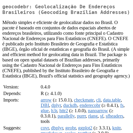
geocodebr: Geolocalização De Endereços
Brasileiros (Geocoding Brazilian Addresses)
Método simples e eficiente de geolocalizar dados no Brasil. O
pacote é baseado em conjuntos de dados espaciais abertos de
endereços brasileiros, utilizando como fonte principal o Cadastro
Nacional de Endereços para Fins Estatísticos (CNEFE). O CNEFE
é publicado pelo Instituto Brasileiro de Geografia e Estatística
(IBGE), órgão oficial de estatísticas e geografia do Brasil. (A simple
and efficient method for geolocating data in Brazil. The package is
based on open spatial datasets of Brazilian addresses, primarily
using the Cadastro Nacional de Endereços para Fins Estatísticos
(CNEFE), published by the Instituto Brasileiro de Geografia e
Estatística (IBGE), Brazil's official statistics and geography agency.)
Version:
0.4.0
Depends:
R (≥ 4.1.0)
Imports:
arrow
(≥ 15.0.1),
checkmate
,
cli
,
data.table
,
DBI
,
dplyr
,
duckdb
,
enderecobr
(≥ 0.4.1),
fs
,
glue
,
h3r
,
httr2
(≥ 1.0.0),
nanoarrow
(≥
0.3.0.1),
parallelly
,
purrr
,
rlang
,
sf
,
sfheaders
,
tools
Suggests:
covr
,
dbplyr
,
geobr
,
ggplot2
(≥ 3.3.1),
knitr
,