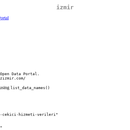
izmir
ortal
Open Data Portal.

zizmir.com/
 using
list_data_names()