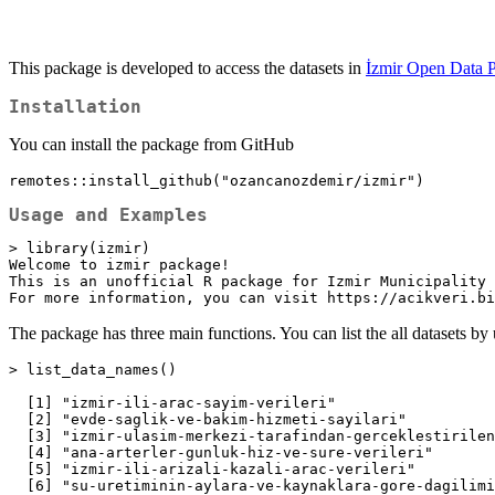
This package is developed to access the datasets in
İzmir Open Data P
Installation
You can install the package from GitHub
remotes::install_github("ozancanozdemir/izmir")
Usage and Examples
> library(izmir)

Welcome to izmir package!

This is an unofficial R package for Izmir Municipality 
For more information, you can visit https://acikveri.bi
The package has three main functions. You can list the all datasets by
> list_data_names()

  [1] "izmir-ili-arac-sayim-verileri"                                                 
  [2] "evde-saglik-ve-bakim-hizmeti-sayilari"                                         
  [3] "izmir-ulasim-merkezi-tarafindan-gerceklestirilen-cekici-hizmeti-verileri"      
  [4] "ana-arterler-gunluk-hiz-ve-sure-verileri"                                      
  [5] "izmir-ili-arizali-kazali-arac-verileri"                                        
  [6] "su-uretiminin-aylara-ve-kaynaklara-gore-dagilimi"                              
  [7] "kablosuz-internet-baglanti-noktalari"                                          
  [8] "maskematik-noktalari"                                                          
  [9] "muhtarliklar"                                                                  
 [10] "semt-pazar-yerleri"                                                            
 [11] "afet-ve-acil-durum-toplanma-alanlari"                                          
 [12] "taksi-durak-bilgileri"                                                         
 [13] "gunluk-su-uretimi"                                                             
 [14] "itfaiye-egitim-hizmetleri"                                                     
 [15] "nobetci-eczaneler-ve-eczane-listesi"                                           
 [16] "kultur-sanat-etkinlikleri"                                                     
 [17] "askida-fatura-rakamlari"                                                       
 [18] "barajlarin-doluluk-oranlari"                                                   
 [19] "askida-kitap"                                                                  
 [20] "halkin-bakkali-siparisi-alinan-paket-miktarlari"                               
 [21] "askida-izmirim-kart"                                                           
 [22] "balik-hal-fiyatlari"                                                           
 [23] "sebze-ve-meyve-hal-fiyatlari"                                                  
 [24] "hava-kalitesi-olcum-degerleri"                                                 
 [25] "asik-veysel-rekreasyon-alani-buz-pisti-kullanici-verileri"                     
 [26] "bademsu-fabrikasi-uretim-verileri"                                             
 [27] "kablosuz-internet-wizmirnet"                                                   
 [28] "yapilan-sosyal-yardimlar"                                                      
 [29] "enfektif-atik-tartim-bilgileri"                                                
 [30] "mezbaha-kesim-adetleri"                                                        
 [31] "sut-yardimi"                                                                   
 [32] "izmir-buyuksehir-belediyesine-sosyal-yardim-basvurulari"                       
 [33] "itfaiye-acil-mudahale-sayilari"                                                
 [34] "yillara-gore-yolcu-ve-arac-tasima-sayilari"                                    
 [35] "otopark-ucretleri"                                                             
 [36] "izmir-depremi-ortak-akil-bulusmasi"                                            
 [37] "toplum-sagligi-egitimleri"                                                     
 [38] "trafik-kameralari"                                                             
 [39] "izmir-su-fabrikasi-uretim-verileri"                                            
 [40] "kruvaziyer-gemi-bilgileri"                                                     
 [41] "turizm-bilgilendirme-ofisleri-konum-verisi"                                    
 [42] "izelman-kitap-kafe-konum-verisi"                                               
 [43] "metro-ve-tramvay-sefer-planlama"                                               
 [44] "co2-emisyon-degerleri-ton-ve-bir-milyon-yolcu-basina-co2-miktari"              
 [45] "metro-ve-tramvay-enerji-tuketimi"                                              
 [46] "bisikletli-giris-sayilari"                                                     
 [47] "halk-ekmek-fabrikasi-uretim-verileri"                                          
 [48] "akilli-tuvaletler"                                                             
 [49] "moduler-tuvaletler"                                                            
 [50] "yiyecek-icecek-bufeleri"                                                       
 [51] "izmir-buyuksehir-belediye-baskanliginin-hissedari-oldugu-sirketlerin-bilgileri"
 [52] "izmir-buyuksehir-belediyesi-yillik-resmi-gun-ve-haftalik-kutlama-programlari"  
 [53] "izmir-stratejik-gurultu-haritasi"                                              
 [54] "mudahale-edilen-sokak-hayvanlarina-ait-veriler"                                
 [55] "sahiplendirilen-sokak-hayvanlarina-ait-veriler"                                
 [56] "muayene-edilen-sokak-hayvanlarina-ait-veriler"                                 
 [57] "kisirlastirilan-sokak-hayvanlari"                                              
 [58] "lisanssiz-gunes-enerji-santralleri-listesi"                                    
 [59] "akaryakit-ve-veya-otogaz-satis-istasyonu-sayisi"                               
 [60] "korfez-degerleri-izleme"                                                       
 [61] "izdeniz-vapurlari"                                                             
 [62] "kutuphaneler"                                                                  
 [63] "bergama-elektrik-uretim-verileri"                                              
 [64] "elektrik-uretim-verileri"                                                      
 [65] "depolama-sahalari"                                                             
 [66] "tibbi-atik-tesisleri"                                                          
 [67] "cocuk-ve-genclik-merkezleri-cogem"                                             
 [68] "masalevleri"                                                                   
 [69] "hos-geldin-bebek-basvuru-listesi"                                              
 [70] "cocuk-kesif-atolyeleri-merkezi"                                                
 [71] "izmir-banliyo-izban-duraklar-arasi-mesafeler"                                  
 [72] "izban-elektrik-tuketimi"                                                       
 [73] "yillik-ilce-bazinda-abone-sayilari"                                            
 [74] "hava-kalitesi-olcum-istasyonlari-konum-verisi"                                 
 [75] "izmir-buyuksehir-belediyesi-performans-gostergeleri"                           
 [76] "insaat-atiklari-depolama-tesisleri"                                            
 [77] "tren-garlari"                                                                  
 [78] "izmirim-kart-basvuru-merkezleri"                                               
 [79] "korfez-degerleri-izleme-istasyonlari-konum-verisi"                             
 [80] "izmir-buyuksehir-belediyesine-yapilan-staj-basvurulari"                        
 [81] "yeni-kurs-talebinde-bulunan-kursiyer-adayi-sayilari"                           
 [82] "meslek-fabrikasi-kurslarina-yapilan-basvurular"                                
 [83] "meslek-fabrikasi-kursiyer-verileri"                                            
 [84] "ilk-abonelik-su-ve-kanal-baglama-gerceklesme-sureleri"                         
 [85] "yillik-ilce-bazli-su-tuketim-miktarlari"                                       
 [86] "kadin-danisma-merkezi-verilen-hizmet-detay-verisi"                             
 [87] "ulasim-ucret-tarifeleri"                                                       
 [88] "yillik-tarife-bilgileri-artislari"                                             
 [89] "bisiklet-altyapi-haritasi"                                                     
 [90] "meslek-fabrikasi-kurs-merkezleri"                                              
 [91] "yillik-mahalle-bazli-su-tuketimi"                                              
 [92] "bolge-bazli-aboneden-alinan-dilekcelerin-kapanma-sureleri"                     
 [93] "izmir-buyuksehir-belediyesi-mali-yili-kesin-hesaplari"                         
 [94] "izmir-buyuksehir-belediyesi-mali-yili-butceleri"                               
 [95] "tarimsal-destekler"                                                            
 [96] "halkin-bakkali"                                                                
 [97] "spor-ekipmani-destegi-verilen-okul-sayisi"                                     
 [98] "halk-ekmek-bufeleri-satis-noktalari"                                           
 [99] "izmirim-kart-bakiye-sorgulama"                                                 
[100] "izelman-otopark-lokasyon-kapasite-ve-calisma-saati-verisi"                     
[101] "meslek-fabrikasinin-actigi-kurslar"                                            
[102] "izelman-anaokullari-konum-verisi"                                              
[103] "mezbaha-adres-ve-konum-verileri"                                               
[104] "metro-istayonlari"                                                             
[105] "izmir-tramvay-hatlari-ve-istasyonlari"                                         
[106] "izmir-metro-tramvay-durak-mesafeleri"                                          
[107] "metro-hareket-saatleri-sefer-sikliklari"                                       
[108] "tramvay-seferleri"                                                             
[109] "izdeniz-vapur-iskeleleri"                                                      
[110] "vapur-hareket-saatleri"                                                        
[111] "arabali-vapur-anlik-arac-kapasite-bilgileri"                                   
[112] "izban-istasyonlari"                                                            
[113] "izban-banliyo-hareket-saatleri"                                                
[114] "bisim-istasyonlari"                                                            
[115] "sonuclanan-ihale-bilgileri"                           