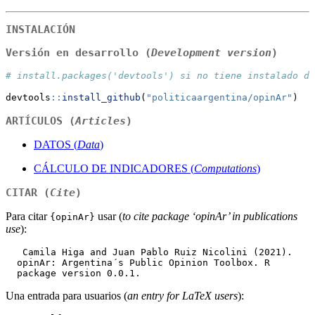
INSTALACIÓN
Versión en desarrollo (
Development version
)
# install.packages('devtools') si no tiene instalado de
devtools
::
install_github
(
"politicaargentina/opinAr"
)
ARTÍCULOS (
Articles
)
DATOS (
Data
)
CÁLCULO DE INDICADORES (
Computations
)
CITAR (
Cite
)
Para citar
usar (
to cite package ‘opinAr’ in publications
{opinAr}
use
):
   Camila Higa and Juan Pablo Ruiz Nicolini (2021).

  opinAr: Argentina´s Public Opinion Toolbox. R

  package version 0.0.1.
Una entrada para usuarios (
an entry for LaTeX users
):