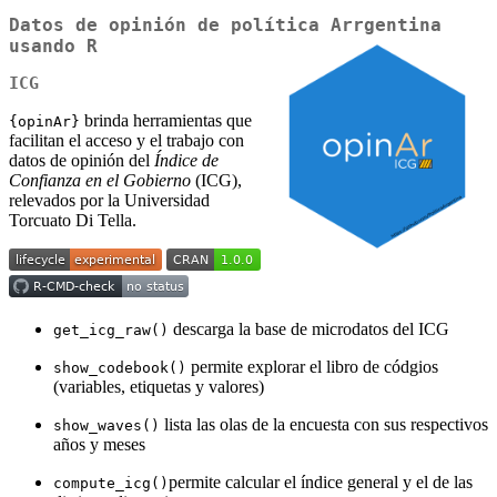
Datos de
opin
ión de política
Ar
rgentina
usando
R
ICG
brinda herramientas que
{opinAr}
facilitan el acceso y el trabajo con
datos de opinión del
Índice de
Confianza en el Gobierno
(ICG),
relevados por la Universidad
Torcuato Di Tella.
descarga la base de microdatos del ICG
get_icg_raw()
permite explorar el libro de códgios
show_codebook()
(variables, etiquetas y valores)
lista las olas de la encuesta con sus respectivos
show_waves()
años y meses
permite calcular el índice general y el de las
compute_icg()