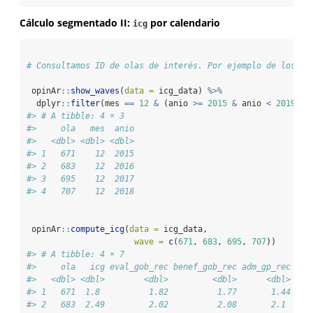
Cálculo segmentado II:
por calendario
icg
# Consultamos ID de olas de interés. Por ejemplo de los me
 opinAr
::
show_waves
(
data =
 icg_data) 
%>%
  dplyr
::
filter
(mes 
==
12
&
 (anio 
>=
2015
&
 anio 
<
2019
)) 
#> # A tibble: 4 × 3
#>     ola   mes  anio
#>   <dbl> <dbl> <dbl>
#> 1   671    12  2015
#> 2   683    12  2016
#> 3   695    12  2017
#> 4   707    12  2018
 opinAr
::
compute_icg
(
data =
 icg_data, 
wave =
c
(
671
, 
683
, 
695
, 
707
))
#> # A tibble: 4 × 7
#>     ola   icg eval_gob_rec benef_gob_rec adm_gp_rec cor
#>   <dbl> <dbl>        <dbl>         <dbl>      <dbl>    
#> 1   671  1.8          1.82          1.77       1.44    
#> 2   683  2.49         2.02          2.08       2.1     