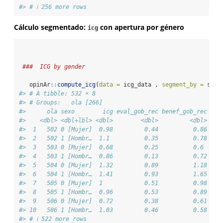
#> # ℹ 256 more rows
Cálculo segmentado:
con apertura por género
icg
###  ICG by gender
   opinAr
::
compute_icg
(
data =
 icg_data , 
segment_by =
 sexo
#> # A tibble: 532 × 8
#> # Groups:   ola [266]
#>      ola sexo        icg eval_gob_rec benef_gob_rec adm
#>    <dbl> <dbl+lbl> <dbl>        <dbl>         <dbl>    
#>  1   502 0 [Mujer]  0.98         0.44          0.86    
#>  2   502 1 [Hombr…  1.1          0.35          0.78    
#>  3   503 0 [Mujer]  0.68         0.25          0.6     
#>  4   503 1 [Hombr…  0.86         0.13          0.72    
#>  5   504 0 [Mujer]  1.32         0.89          1.18    
#>  6   504 1 [Hombr…  1.41         0.93          1.65    
#>  7   505 0 [Mujer]  1            0.51          0.98    
#>  8   505 1 [Hombr…  0.96         0.53          0.89    
#>  9   506 0 [Mujer]  0.72         0.38          0.61    
#> 10   506 1 [Hombr…  1.03         0.46          0.58    
#> # ℹ 522 more rows