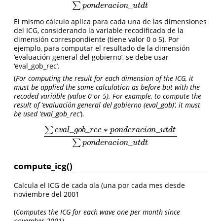
_
∑
p
o
n
d
e
r
a
c
i
o
n
u
t
d
t
El mismo cálculo aplica para cada una de las dimensiones
del ICG, considerando la variable recodificada de la
dimensión correspondiente (tiene valor 0 o 5). Por
ejemplo, para computar el resultado de la dimensión
‘evaluación general del gobierno’, se debe usar
‘eval_gob_rec’.
(
For computing the result for each dimension of the ICG, it
must be applied the same calculation as before but with the
recoded variable (value 0 or 5). For example, to compute the
result of ‘evaluación general del gobierno (eval_gob)’, it must
be used ‘eval_gob_rec’
).
_
_
∗
_
∑
e
v
a
l
g
o
b
r
e
c
p
o
n
d
e
r
a
c
i
o
n
u
t
d
t
∑
e
v
a
l
_
g
o
b
_
r
e
c
∗
p
o
n
d
e
r
a
c
i
o
n
_
u
t
d
t
∑
p
o
n
d
e
r
a
c
i
o
n
_
u
t
d
t
_
∑
p
o
n
d
e
r
a
c
i
o
n
u
t
d
t
compute_icg()
Calcula el ICG de cada ola (una por cada mes desde
noviembre del 2001
(
Computes the ICG for each wave one per month since
november 2001
).