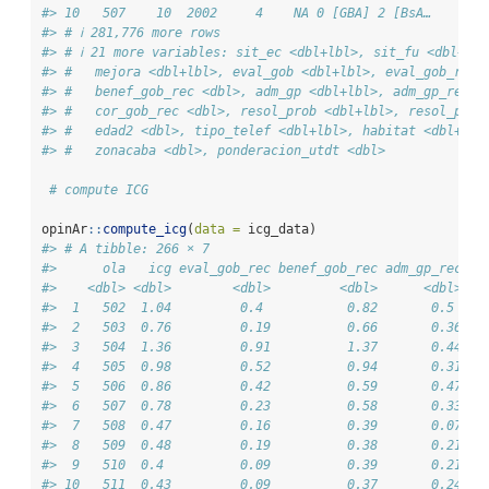
#> 10   507    10  2002     4    NA 0 [GBA] 2 [BsA…     NA
#> # ℹ 281,776 more rows
#> # ℹ 21 more variables: sit_ec <dbl+lbl>, sit_fu <dbl+lbl
#> #   mejora <dbl+lbl>, eval_gob <dbl+lbl>, eval_gob_rec 
#> #   benef_gob_rec <dbl>, adm_gp <dbl+lbl>, adm_gp_rec <
#> #   cor_gob_rec <dbl>, resol_prob <dbl+lbl>, resol_prob
#> #   edad2 <dbl>, tipo_telef <dbl+lbl>, habitat <dbl+lbl
#> #   zonacaba <dbl>, ponderacion_utdt <dbl>
# compute ICG
opinAr
::
compute_icg
(
data =
 icg_data)
#> # A tibble: 266 × 7
#>      ola   icg eval_gob_rec benef_gob_rec adm_gp_rec co
#>    <dbl> <dbl>        <dbl>         <dbl>      <dbl>   
#>  1   502  1.04         0.4           0.82       0.5    
#>  2   503  0.76         0.19          0.66       0.36   
#>  3   504  1.36         0.91          1.37       0.44   
#>  4   505  0.98         0.52          0.94       0.31   
#>  5   506  0.86         0.42          0.59       0.47   
#>  6   507  0.78         0.23          0.58       0.33   
#>  7   508  0.47         0.16          0.39       0.07   
#>  8   509  0.48         0.19          0.38       0.21   
#>  9   510  0.4          0.09          0.39       0.21   
#> 10   511  0.43         0.09          0.37       0.24   