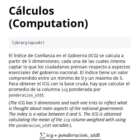
Cálculos
(Computation)
library
(opinAr)
El Índice de Confianza en el Gobierno (ICG) se calcula a
partir de 5 dimensiones, cada una de las cuales intenta
captar lo que los ciudadanos piensan respecto a aspectos
esenciales del gobierno nacional. El índice tiene un valor
comprendido entre un mínimo de 0 y un máximo de 5.
Para obtener el ICG con la base cruda, hay que calcular el
promedio de la columna
ponderada por
icg
.
ponderacion_utdt
(
The ICG has 5 dimensions and each one tries to reflect what
is thought about main aspects of the national government.
The Index is a value between 0 and 5. The ICG is obtained
calculating the mean of the
column weighted with using
icg
the
variable:
).
ponderacion_utdt
∗
_
∑
i
c
g
p
o
n
d
e
r
a
c
i
o
n
u
t
d
t
∑
i
c
g
∗
p
o
n
d
e
r
a
c
i
o
n
_
u
t
d
t
∑
p
o
n
d
e
r
a
c
i
o
n
_
u
t
d
t