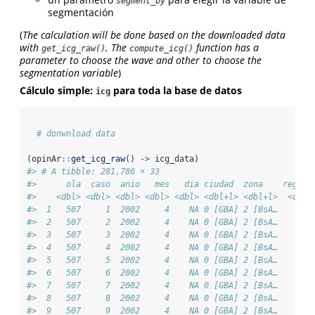
segment_by
segmentación
(
The calculation will be done based on the downloaded data
with
. The
function has a
get_icg_raw()
compute_icg()
parameter to choose the wave and other to choose the
segmentation variable
)
Cálculo simple:
para toda la base de datos
icg
# donwnload data 
(opinAr
::
get_icg_raw
() 
->
 icg_data)
#> # A tibble: 281,786 × 33
#>      ola  caso  anio   mes   dia ciudad  zona    region
#>    <dbl> <dbl> <dbl> <dbl> <dbl> <dbl+l> <dbl+l>  <dbl>
#>  1   507     1  2002     4    NA 0 [GBA] 2 [BsA…     NA
#>  2   507     2  2002     4    NA 0 [GBA] 2 [BsA…     NA
#>  3   507     3  2002     4    NA 0 [GBA] 2 [BsA…     NA
#>  4   507     4  2002     4    NA 0 [GBA] 2 [BsA…     NA
#>  5   507     5  2002     4    NA 0 [GBA] 2 [BsA…     NA
#>  6   507     6  2002     4    NA 0 [GBA] 2 [BsA…     NA
#>  7   507     7  2002     4    NA 0 [GBA] 2 [BsA…     NA
#>  8   507     8  2002     4    NA 0 [GBA] 2 [BsA…     NA
#>  9   507     9  2002     4    NA 0 [GBA] 2 [BsA…     NA