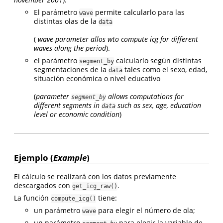
El parámetro
permite calcularlo para las
wave
distintas olas de la
data
(
wave parameter allos wto compute icg for different
waves along the period
).
el parámetro
calcularlo según distintas
segment_by
segmentaciones de la
tales como el sexo, edad,
data
situación económica o nivel educativo
(
parameter
allows computations for
segment_by
different segments in
such as sex, age, education
data
level or economic condition
)
Ejemplo (
Example
)
El cálculo se realizará con los datos previamente
descargados con
.
get_icg_raw()
La función
tiene:
compute_icg()
un parámetro
para elegir el número de ola;
wave
un parámetro
para elegir la variable de