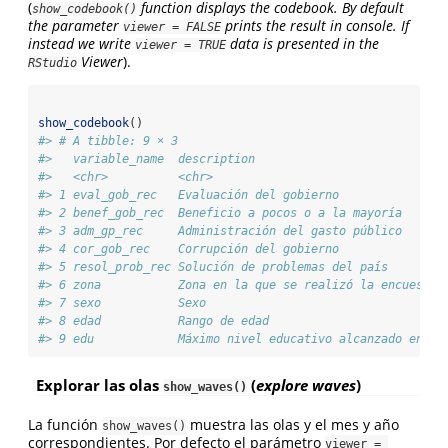
(
function displays the codebook. By default
show_codebook()
the parameter
prints the result in console. If
viewer = FALSE
instead we write
data is presented in the
viewer = TRUE
Viewer
).
RStudio
show_codebook
()
#> # A tibble: 9 × 3
#>   variable_name  description                           
#>   <chr>          <chr>                                 
#> 1 eval_gob_rec   Evaluación del gobierno               
#> 2 benef_gob_rec  Beneficio a pocos o a la mayoría      
#> 3 adm_gp_rec     Administración del gasto público      
#> 4 cor_gob_rec    Corrupción del gobierno               
#> 5 resol_prob_rec Solución de problemas del país        
#> 6 zona           Zona en la que se realizó la encuesta 
#> 7 sexo           Sexo                                  
#> 8 edad           Rango de edad                         
#> 9 edu            Máximo nivel educativo alcanzado en 3 
Explorar las olas
(
explore waves
)
show_waves()
La función
muestra las olas y el mes y año
show_waves()
correspondientes. Por defecto el parámetro
viewer = 