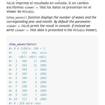
imprime el resultado en consola. Si en cambio
FALSE
escribimos
los datos se presentan en el
viewer = TRUE
Viewer
de
.
RStudio
(
function displays the number of waves and the
show_waves()
corresponding year and month. By default the parameter
prints the result in console. If instead we
viewer = FALSE
write
data is presented in the
Viewer
).
viewer = TRUE
RStudio
show_waves
(datos)
#> # A tibble: 266 × 3
#>      ola   mes  anio
#>    <dbl> <dbl> <dbl>
#>  1   502    11  2001
#>  2   503    12  2001
#>  3   504     1  2002
#>  4   505     2  2002
#>  5   506     3  2002
#>  6   507     4  2002
#>  7   508     5  2002
#>  8   509     6  2002
#>  9   510     7  2002
#> 10   511     8  2002
#> # ℹ 256 more rows