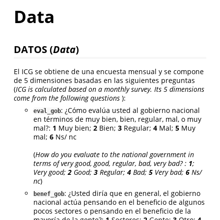
Data
DATOS (
Data
)
El ICG se obtiene de una encuesta mensual y se compone
de 5 dimensiones basadas en las siguientes preguntas
(
ICG is calculated based on a monthly survey. Its 5 dimensions
come from the following questions
):
: ¿Cómo evalúa usted al gobierno nacional
eval_gob
en términos de muy bien, bien, regular, mal, o muy
mal?:
1
Muy bien;
2
Bien;
3
Regular;
4
Mal;
5
Muy
mal;
6
Ns/ nc
(
How do you evaluate to the national government in
terms of very good, good, regular, bad, very bad? :
1
;
Very good;
2
Good;
3
Regular;
4
Bad;
5
Very bad;
6
Ns/
nc
)
: ¿Usted diría que en general, el gobierno
benef_gob
nacional actúa pensando en el beneficio de algunos
pocos sectores o pensando en el beneficio de la
mayoría de la gente?:
1
Sectores;
2
Gente;
3
Otro;
4