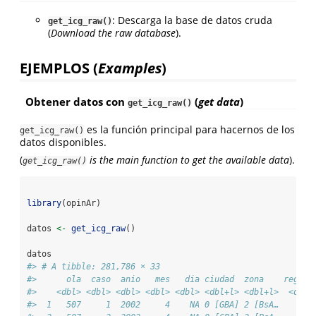
: Descarga la base de datos cruda
get_icg_raw()
(
Download the raw database
).
EJEMPLOS (
Examples
)
Obtener datos con
(
get data
)
get_icg_raw()
es la función principal para hacernos de los
get_icg_raw()
datos disponibles.
(
is the main function to get the available data
).
get_icg_raw()
library
(opinAr)
datos 
<-
get_icg_raw
()
datos
#> # A tibble: 281,786 × 33
#>      ola  caso  anio   mes   dia ciudad  zona    region
#>    <dbl> <dbl> <dbl> <dbl> <dbl> <dbl+l> <dbl+l>  <dbl>
#>  1   507     1  2002     4    NA 0 [GBA] 2 [BsA…     NA