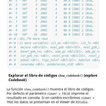
#>  2   507     2  2002     4    NA 0 [GBA] 2 [BsA…     NA
#>  3   507     3  2002     4    NA 0 [GBA] 2 [BsA…     NA
#>  4   507     4  2002     4    NA 0 [GBA] 2 [BsA…     NA
#>  5   507     5  2002     4    NA 0 [GBA] 2 [BsA…     NA
#>  6   507     6  2002     4    NA 0 [GBA] 2 [BsA…     NA
#>  7   507     7  2002     4    NA 0 [GBA] 2 [BsA…     NA
#>  8   507     8  2002     4    NA 0 [GBA] 2 [BsA…     NA
#>  9   507     9  2002     4    NA 0 [GBA] 2 [BsA…     NA
#> 10   507    10  2002     4    NA 0 [GBA] 2 [BsA…     NA
#> # ℹ 281,776 more rows
#> # ℹ 21 more variables: sit_ec <dbl+lbl>, sit_fu <dbl+lbl
#> #   mejora <dbl+lbl>, eval_gob <dbl+lbl>, eval_gob_rec 
#> #   benef_gob_rec <dbl>, adm_gp <dbl+lbl>, adm_gp_rec <
#> #   cor_gob_rec <dbl>, resol_prob <dbl+lbl>, resol_prob
#> #   edad2 <dbl>, tipo_telef <dbl+lbl>, habitat <dbl+lbl
#> #   zonacaba <dbl>, ponderacion_utdt <dbl>
Explorar el libro de códigos
(
explore
show_codebook()
Codebook
)
La función
muestra el libro de códigos.
show_codebook()
Por defecto el parámetro
imprime el
viewer = FALSE
resultado en consola. Si en cambio escribimos
viewer = 
los datos se presentan en el
Viewer
de
.
TRUE
RStudio