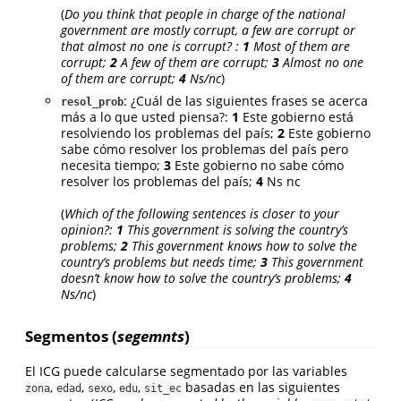
(
Do you think that people in charge of the national
government are mostly corrupt, a few are corrupt or
that almost no one is corrupt? :
1
Most of them are
corrupt;
2
A few of them are corrupt;
3
Almost no one
of them are corrupt;
4
Ns/nc
)
: ¿Cuál de las siguientes frases se acerca
resol_prob
más a lo que usted piensa?:
1
Este gobierno está
resolviendo los problemas del país;
2
Este gobierno
sabe cómo resolver los problemas del país pero
necesita tiempo;
3
Este gobierno no sabe cómo
resolver los problemas del país;
4
Ns nc
(
Which of the following sentences is closer to your
opinion?:
1
This government is solving the country’s
problems;
2
This government knows how to solve the
country’s problems but needs time;
3
This government
doesn’t know how to solve the country’s problems;
4
Ns/nc
)
Segmentos (
segemnts
)
El ICG puede calcularse segmentado por las variables
,
,
,
,
basadas en las siguientes
zona
edad
sexo
edu
sit_ec