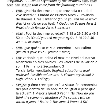
preguntas (
ICG can be segmented by the variables
,
,
zona
edad
,
,
that come from the following questions
):
sexo
edu
sit_ec
: ¿Podría decirme en qué provincia o ciudad
zona
vive usted?: 1 Ciudad de Buenos Aires 2 Provincia
de Buenos Aires 3 Interior (
Could you tell me in which
district or city do you live?: 1 Ciudad de Buenos Aires 2
Provincia de Buenos Aires 3 Interior
)
: ¿Podría decirme su edad?: 1 18 a 29 2 30 a 49 3
edad
50 o más (
Could you tell me your age? : 1 18-29 2 30-
49 3 50 or more
)
: ¿De qué sexo es?: 0 Femenino 1 Masculino
sexo
(
Which is your sex?: 0 female 1 male
)
: Variable que indica el máximo nivel educativo
edu
alcanzado en tres niveles. Los valores de la variable
son: 1 Primario 2 Secundario 3
Terciario/Universitario (
Highest educational level
achieved. Possible values are: 1. Elementary School 2.
High School 3. College
)
: ¿Cómo cree que será la situación económica
sit_ec
del país dentro de un año: mejor, igual o peor que
la actual?: 1 Mejor 2 Igual 3 Peor 4 Ns (
How do you
think the economic situation of the country will be
within a year: 1 Better 2 The same 3 Worse 4 DN
)