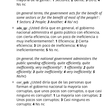
Ns nc
(
In general terms, the government acts for the benefit of
some sectors or for the benefit of most of the people? :
1
Sectors;
2
People;
3
Another;
4
Ns/ nc
)
: ¿Usted diría que en general, el gobierno
adm_gp
nacional administra el gasto público con eficiencia,
con cierta eficiencia, con un poco de ineficiencia o
muy ineficientemente?:
1
Eficiencia;
2
Cierta
eficiencia;
3
Un poco de ineficiencia;
4
Muy
ineficientemente;
5
Ns nc.
(
In general, the national government administers the
public spending efficiently, quite efficiently, quite
inefficiently, very inefficiently? :
1
efficiently;
2
quite
efficiently;
3
quite inefficiently;
4
very inefficiently;
5
Ns/nc
)
: ¿Usted diría que de las personas que
cor_gob
forman el gobierno nacional la mayoría son
corruptas, que unos pocos son corruptos, o que casi
ninguno es corrupto?:
1
La mayoría son corruptas;
2
Unos pocos son corruptos;
3
Casi ninguno es
corrupto;
4
Ns nc