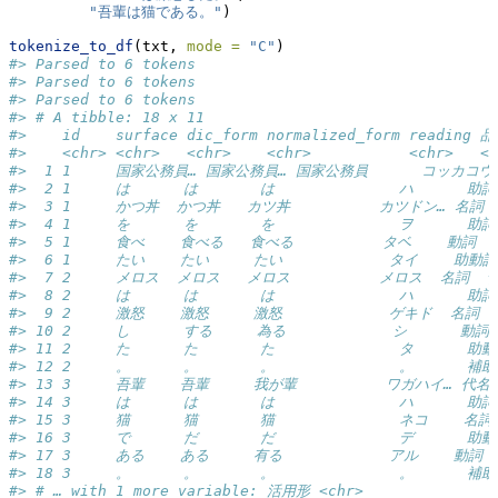
"吾輩は猫である。"
)
tokenize_to_df
(txt, 
mode =
"C"
)
#> Parsed to 6 tokens
#> Parsed to 6 tokens
#> Parsed to 6 tokens
#> # A tibble: 18 x 11
#>    id    surface dic_form normalized_form readi
#>    <chr> <chr>   <chr>    <chr>           <chr>   <c
#>  1 1     国家公務員… 国家公務員… 国家公務員      コッカコウム
#>  2 1     は      は       は              ハ      助詞
#>  3 1     かつ丼  かつ丼   カツ丼          カツドン… 名詞  
#>  4 1     を      を       を              ヲ      助詞
#>  5 1     食べ    食べる   食べる          タベ    動詞  
#>  6 1     たい    たい     たい            タイ    助動詞
#>  7 2     メロス  メロス   メロス          メロス  名詞  普
#>  8 2     は      は       は              ハ      助詞
#>  9 2     激怒    激怒     激怒            ゲキド  名詞 
#> 10 2     し      する     為る            シ      動
#> 11 2     た      た       た              タ      助
#> 12 2     。      。       。              。      補
#> 13 3     吾輩    吾輩     我が輩          ワガハイ… 代名詞… 
#> 14 3     は      は       は              ハ      助詞
#> 15 3     猫      猫       猫              ネコ    名
#> 16 3     で      だ       だ              デ      助
#> 17 3     ある    ある     有る            アル    動詞
#> 18 3     。      。       。              。      補
#> # … with 1 more variable: 活用形 <chr>