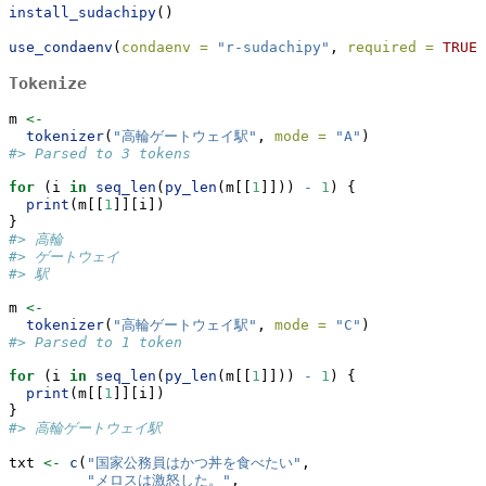
install_sudachipy
()
use_condaenv
(
condaenv =
"r-sudachipy"
, 
required =
TRUE
)
Tokenize
m 
<-
tokenizer
(
"高輪ゲートウェイ駅"
, 
mode =
"A"
)
#> Parsed to 3 tokens
for
 (i 
in
seq_len
(
py_len
(m[[
1
]])) 
-
1
) {
print
(m[[
1
]][i])
}
#> 高輪
#> ゲートウェイ
#> 駅
m 
<-
tokenizer
(
"高輪ゲートウェイ駅"
, 
mode =
"C"
)
#> Parsed to 1 token
for
 (i 
in
seq_len
(
py_len
(m[[
1
]])) 
-
1
) {
print
(m[[
1
]][i])
}
#> 高輪ゲートウェイ駅
txt 
<-
c
(
"国家公務員はかつ丼を食べたい"
, 
"メロスは激怒した。"
,