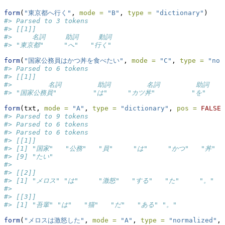
form
(
"東京都へ行く"
, 
mode =
"B"
, 
type =
"dictionary"
)
#> Parsed to 3 tokens
#> [[1]]
#>     名詞     助詞     動詞 
#> "東京都"     "へ"   "行く"
form
(
"国家公務員はかつ丼を食べたい"
, 
mode =
"C"
, 
type =
"nor
#> Parsed to 6 tokens
#> [[1]]
#>         名詞         助詞         名詞         助詞   
#> "国家公務員"         "は"     "カツ丼"         "を"    
form
(txt, 
mode =
"A"
, 
type =
"dictionary"
, 
pos =
FALSE
)
#> Parsed to 9 tokens
#> Parsed to 6 tokens
#> Parsed to 6 tokens
#> [[1]]
#> [1] "国家"   "公務"   "員"     "は"     "かつ"   "丼" 
#> [9] "たい"  
#> 
#> [[2]]
#> [1] "メロス" "は"     "激怒"   "する"   "た"     "。"  
#> 
#> [[3]]
#> [1] "吾輩" "は"   "猫"   "だ"   "ある" "。"
form
(
"メロスは激怒した"
, 
mode =
"A"
, 
type =
"normalized"
, 