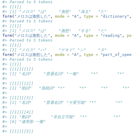
#> Parsed to 5 tokens
#> [[1]]
#> [1] "メロス" "は"     "激怒"   "為る"   "た"
form
(
"メロスは激怒した"
, 
mode =
"A"
, 
type =
"dictionary"
, 
#> Parsed to 5 tokens
#> [[1]]
#> [1] "メロス" "は"     "激怒"   "する"   "た"
form
(
"メロスは激怒した"
, 
mode =
"A"
, 
type =
"reading"
, 
pos
#> Parsed to 5 tokens
#> [[1]]
#> [1] "メロス" "ハ"     "ゲキド" "シ"     "タ"
form
(
"メロスは激怒した"
, 
mode =
"A"
, 
type =
"part_of_speec
#> Parsed to 5 tokens
#> [[1]]
#> [[1]][[1]]
#> [1] "名詞"     "普通名詞" "一般"     "*"        "*"     
#> 
#> [[1]][[2]]
#> [1] "助詞"   "係助詞" "*"      "*"      "*"      "*"  
#> 
#> [[1]][[3]]
#> [1] "名詞"     "普通名詞" "サ変可能" "*"        "*"     
#> 
#> [[1]][[4]]
#> [1] "動詞"        "非自立可能"  "*"           "*"    
#> [6] "連用形-一般"
#> 
#> [[1]][[5]]