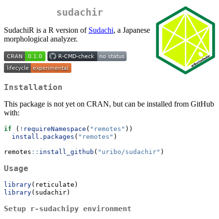
sudachir
SudachiR is a R version of
Sudachi
, a Japanese
morphological analyzer.
Installation
This package is not yet on CRAN, but can be installed from GitHub
with:
if
 (
!
requireNamespace
(
"remotes"
))
install.packages
(
"remotes"
)
remotes
::
install_github
(
"uribo/sudachir"
)
Usage
library
(reticulate)
library
(sudachir)
Setup r-sudachipy environment