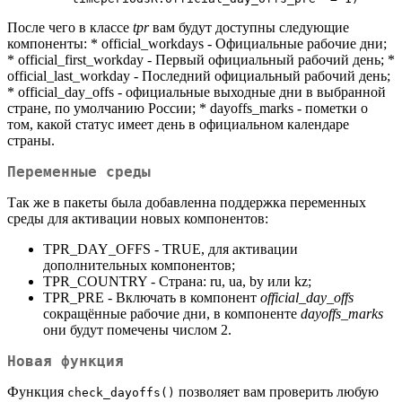
После чего в классе
tpr
вам будут доступны следующие
компоненты: * official_workdays - Официальные рабочие дни;
* official_first_workday - Первый официальный рабочий день; *
official_last_workday - Последний официальный рабочий день;
* official_day_offs - официальные выходные дни в выбранной
стране, по умолчанию России; * dayoffs_marks - пометки о
том, какой статус имеет день в официальном календаре
страны.
Переменные среды
Так же в пакеты была добавленна поддержка переменных
среды для активации новых компонентов:
TPR_DAY_OFFS - TRUE, для активации
дополнительных компонентов;
TPR_COUNTRY - Страна: ru, ua, by или kz;
TPR_PRE - Включать в компонент
official_day_offs
сокращённые рабочие дни, в компоненте
dayoffs_marks
они будут помечены числом 2.
Новая функция
Функция
позволяет вам проверить любую
check_dayoffs()