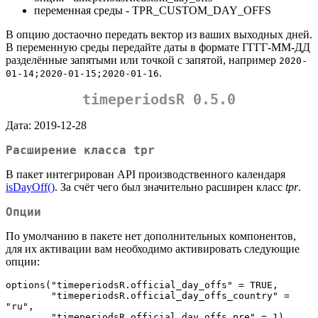
переменная среды - TPR_CUSTOM_DAY_OFFS
В опцию достаочно передать вектор из ваших выходных дней.
В переменную среды передайте даты в формате ГГГГ-ММ-ДД
разделённые запятыми или точкой с запятой, например
2020-
.
01-14;2020-01-15;2020-01-16
timeperiodsR 0.5.0
Дата: 2019-12-28
Расширение класса tpr
В пакет интегрирован API производственного календаря
isDayOff()
. За счёт чего был значительно расширен класс
tpr
.
Опции
По умолчанию в пакете нет дополнительных компонентов,
для их активации вам необходимо активировать следующие
опции:
options("timeperiodsR.official_day_offs" = TRUE,

        "timeperiodsR.official_day_offs_country" = 
"ru",

        "timeperiodsR.official_day_offs_pre" = 1)