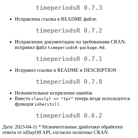
timeperiodsR 0.7.3
Исправлена ссылка в README файле.
timeperiodsR 0.7.2
Исправление документации по требованиям CRAN.
исправил файл
.
timeperiodsR-package.Rd
timeperiodsR 0.7.1
Исправил ссылки в README и DESCRIPTION
timeperiodsR 0.7.0
Незначительное испрвление ошибок
Вместо
теперь везде используется
class(y) == "tpr"
функция
.
inherits()
timeperiodsR 0.6.2
Дата: 2023-04-11 * Незначительные дработаки обработки
ответа от isDayOff API, согласно политике CRAN.