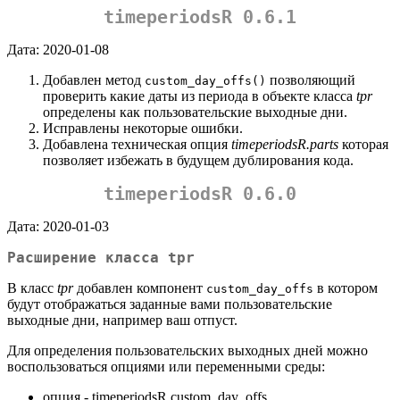
timeperiodsR 0.6.1
Дата: 2020-01-08
Добавлен метод
позволяющий
custom_day_offs()
проверить какие даты из периода в объекте класса
tpr
определены как пользовательские выходные дни.
Исправлены некоторые ошибки.
Добавлена техническая опция
timeperiodsR.parts
которая
позволяет избежать в будущем дублирования кода.
timeperiodsR 0.6.0
Дата: 2020-01-03
Расширение класса tpr
В класс
tpr
добавлен компонент
в котором
custom_day_offs
будут отображаться заданные вами пользовательские
выходные дни, например ваш отпуст.
Для определения пользовательских выходных дней можно
воспользоваться опциями или переменными среды:
опция - timeperiodsR.custom_day_offs