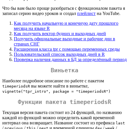
Что бы вам было проще разобраться с функционалом пакета я
записал серию видео уроков и создал
плейлист
на YouTube.
Как получить начальную и конечную дату прошлого
месяца на языке R
Как получить вектор будних и выходных дней
Получить официальные выходные и рабочие дни в
странах СНГ
Расширения класса tpr с помощью переменных среды
Пользовательский список выходных дней в R
Проверка наличия данных в БД за определённый период
Виньетка
Наиболее подробное описание по работе с пакетом
вы можете найти в виньетке,
timeperiodsR
vignette("tpr_intro", package = "timeperiodsR")
Функции пакета timeperiodsR
Текущая версия пакета состоит из 24 функций, по названию
каждой из функций можно определить какой временной
интервал она возвращает. Название состоит из префикса
last
/
/
/
и временной единицы
/
/
previous
this
next
day
week