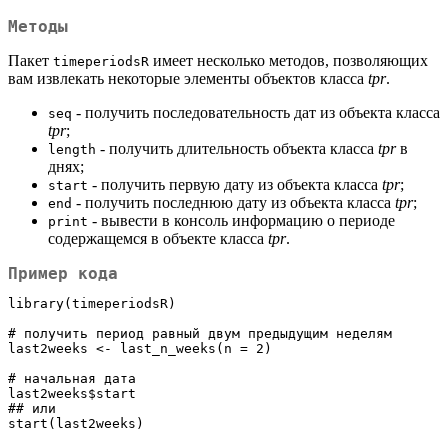
Методы
Пакет
имеет несколько методов, позволяющих
timeperiodsR
вам извлекать некоторые элементы объектов класса
tpr
.
- получить последовательность дат из объекта класса
seq
tpr
;
- получить длительность объекта класса
tpr
в
length
днях;
- получить первую дату из объекта класса
tpr
;
start
- получить последнюю дату из объекта класса
tpr
;
end
- вывести в консоль информацию о периоде
print
содержащемся в объекте класса
tpr
.
Пример кода
library(timeperiodsR)

# получить период равный двум предыдущим неделям

last2weeks <- last_n_weeks(n = 2)

# начальная дата

last2weeks$start

## или

start(last2weeks)
