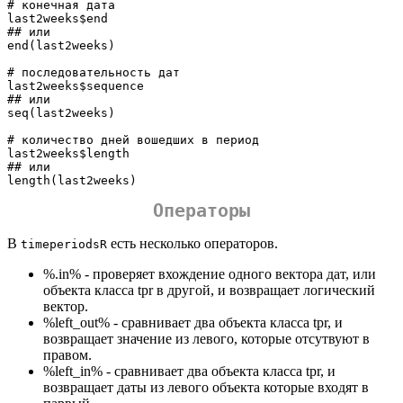
# конечная дата

last2weeks$end

## или

end(last2weeks)

# последовательность дат

last2weeks$sequence

## или

seq(last2weeks)

# количество дней вошедших в период

last2weeks$length

## или

length(last2weeks)
Операторы
В
есть несколько операторов.
timeperiodsR
%.in% - проверяет вхождение одного вектора дат, или
объекта класса tpr в другой, и возвращает логический
вектор.
%left_out% - сравнивает два объекта класса tpr, и
возвращает значение из левого, которые отсутвуют в
правом.
%left_in% - сравнивает два объекта класса tpr, и
возвращает даты из левого объекта которые входят в