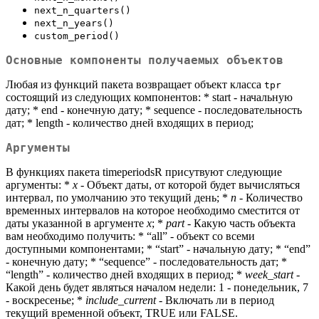
next_n_quarters()
next_n_years()
custom_period()
Основные компоненты получаемых объектов
Любая из функций пакета возвращает объект класса
tpr
состоящий из следующих компонентов: * start - начальную
дату; * end - конечную дату; * sequence - последовательность
дат; * length - количество дней входящих в период;
Аргументы
В функциях пакета timeperiodsR присутвуют следующие
аргументы: *
x
- Объект даты, от которой будет вычисляться
интервал, по умолчанию это текущий день; *
n
- Количество
временных интервалов на которое необходимо сместится от
даты указанной в аргументе
x
; *
part
- Какую часть объекта
вам необходимо получить: * “all” - объект со всеми
доступными компонентами; * “start” - начальную дату; * “end”
- конечную дату; * “sequence” - последовательность дат; *
“length” - количество дней входящих в период; *
week_start
-
Какой день будет являться началом недели: 1 - понедельник, 7
- воскресенье; *
include_current
- Включать ли в период
текущий временной объект, TRUE или FALSE.