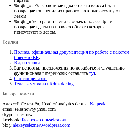
парвый.
%right_out% - сравнивает два объекта класса tpr, и
возвращает значение из правого, которые отсутвуют в
левом.
%right_in% - сравнивает два объекта класса tpr, и
возвращает даты из правого объекта которые
присутвуют в левом.
Ссылки
Полная, официальная документация по работе с пакетом
timeperiodsR
.
Видео уроки
Баг репорты, предложения по доработке и улучшению
функционала timeperiodsR оставлять
тут
.
Список релизов
.
Телеграмм канал R4marketing
.
Автор пакета
Алексей Селезнёв, Head of analytics dept. at
Netpeak
email: selesnow@gmail.com
skype: selesnow
facebook:
facebook.com/selesnow
blog:
alexeyseleznev.wordpress.com