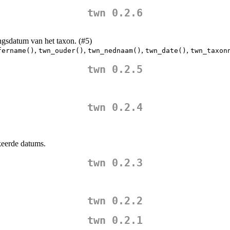
twn 0.2.6
gsdatum van het taxon. (#5)
,
,
,
,
fername()
twn_ouder()
twn_nednaam()
twn_date()
twn_taxon
twn 0.2.5
twn 0.2.4
keerde datums.
twn 0.2.3
twn 0.2.2
twn 0.2.1