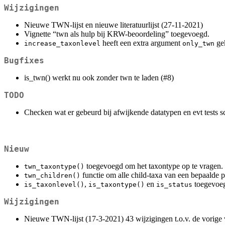
Wijzigingen
Nieuwe TWN-lijst en nieuwe literatuurlijst (27-11-2021)
Vignette “twn als hulp bij KRW-beoordeling” toegevoegd.
heeft een extra argument
ge
increase_taxonlevel
only_twn
Bugfixes
is_twn() werkt nu ook zonder twn te laden (#8)
TODO
Checken wat er gebeurd bij afwijkende datatypen en evt tests sch
Nieuw
toegevoegd om het taxontype op te vragen.
twn_taxontype()
functie om alle child-taxa van een bepaalde p
twn_children()
,
en
toegevoegd
is_taxonlevel()
is_taxontype()
is_status
Wijzigingen
Nieuwe TWN-lijst (17-3-2021) 43 wijzigingen t.o.v. de vorige 