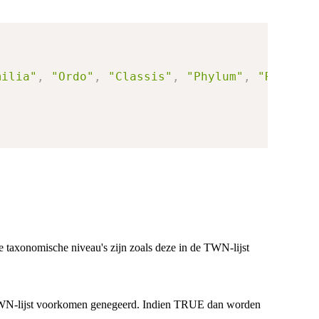
milia"
,
"Ordo"
,
"Classis"
,
"Phylum"
,
"Regnum"
taxonomische niveau's zijn zoals deze in de TWN-lijst
 TWN-lijst voorkomen genegeerd. Indien TRUE dan worden