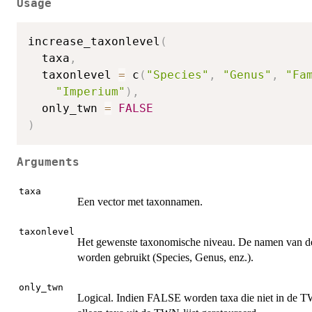
Usage
increase_taxonlevel
(
  taxa
,
  taxonlevel 
=
 c
(
"Species"
,
"Genus"
,
"Fa
"Imperium"
)
,
  only_twn 
=
FALSE
)
Arguments
taxa
Een vector met taxonnamen.
taxonlevel
Het gewenste taxonomische niveau. De namen van de 
worden gebruikt (Species, Genus, enz.).
only_twn
Logical. Indien FALSE worden taxa die niet in de