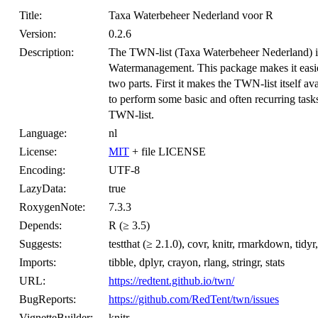
Title:
Taxa Waterbeheer Nederland voor R
Version:
0.2.6
Description:
The TWN-list (Taxa Waterbeheer Nederland) is
Watermanagement. This package makes it easier 
two parts. First it makes the TWN-list itself av
to perform some basic and often recurring task
TWN-list.
Language:
nl
License:
MIT
+ file LICENSE
Encoding:
UTF-8
LazyData:
true
RoxygenNote:
7.3.3
Depends:
R (≥ 3.5)
Suggests:
testthat (≥ 2.1.0), covr, knitr, rmarkdown, tidyr
Imports:
tibble, dplyr, crayon, rlang, stringr, stats
URL:
https://redtent.github.io/twn/
BugReports:
https://github.com/RedTent/twn/issues
VignetteBuilder:
knitr