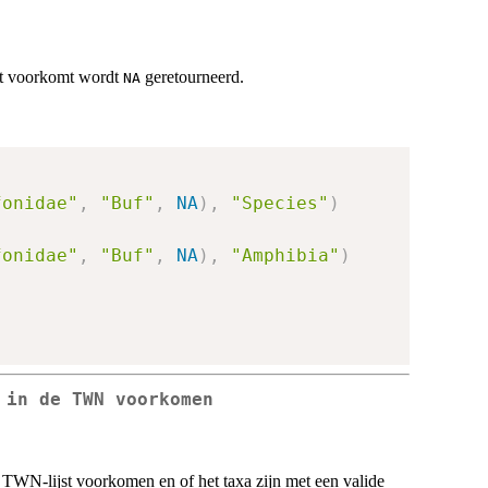
jst voorkomt wordt
geretourneerd.
NA
fonidae"
,
"Buf"
,
NA
)
,
"Species"
)
fonidae"
,
"Buf"
,
NA
)
,
"Amphibia"
)
)
 in de TWN voorkomen
 TWN-lijst voorkomen en of het taxa zijn met een valide