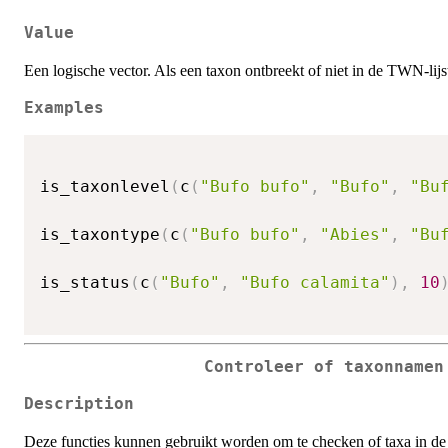
Value
Een logische vector. Als een taxon ontbreekt of niet in de TWN-li
Examples
is_taxonlevel
(
c
(
"Bufo bufo"
,
"Bufo"
,
"Bu
is_taxontype
(
c
(
"Bufo bufo"
,
"Abies"
,
"Bu
is_status
(
c
(
"Bufo"
,
"Bufo calamita"
)
,
10
Controleer of taxonnamen
Description
Deze functies kunnen gebruikt worden om te checken of taxa in de