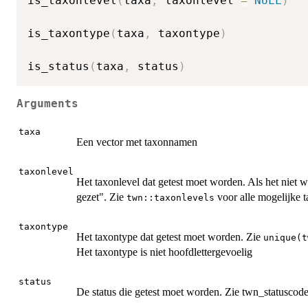
is_taxonlevel
(
taxa
,
 taxonlevel 
=
NULL
)
is_taxontype
(
taxa
,
 taxontype
)
is_status
(
taxa
,
 status
)
Arguments
taxa
Een vector met taxonnamen
taxonlevel
Het taxonlevel dat getest moet worden. Als het niet 
gezet". Zie
voor alle mogelijke t
twn::taxonlevels
taxontype
Het taxontype dat getest moet worden. Zie
unique(t
Het taxontype is niet hoofdlettergevoelig
status
De status die getest moet worden. Zie twn_statuscodes