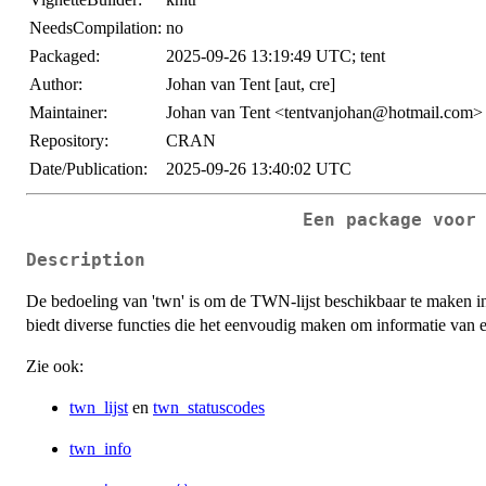
NeedsCompilation:
no
Packaged:
2025-09-26 13:19:49 UTC; tent
Author:
Johan van Tent [aut, cre]
Maintainer:
Johan van Tent <tentvanjohan@hotmail.com>
Repository:
CRAN
Date/Publication:
2025-09-26 13:40:02 UTC
Een package voor
Description
De bedoeling van 'twn' is om de TWN-lijst beschikbaar te maken 
biedt diverse functies die het eenvoudig maken om informatie van e
Zie ook:
twn_lijst
en
twn_statuscodes
twn_info