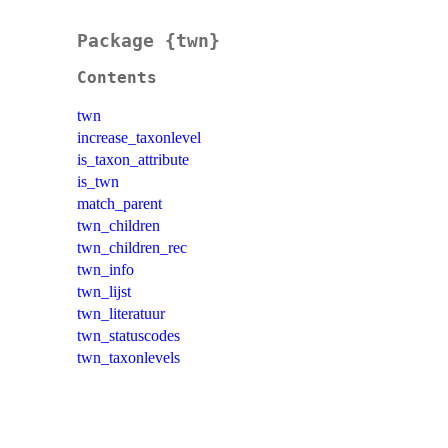
Package {twn}
Contents
twn
increase_taxonlevel
is_taxon_attribute
is_twn
match_parent
twn_children
twn_children_rec
twn_info
twn_lijst
twn_literatuur
twn_statuscodes
twn_taxonlevels