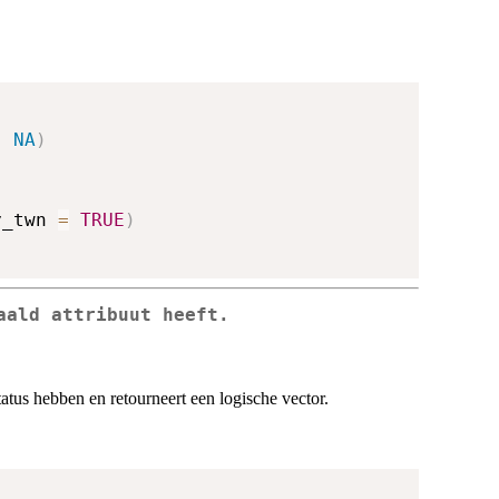
,
NA
)
y_twn 
=
TRUE
)
aald attribuut heeft.
tatus hebben en retourneert een logische vector.