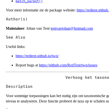
match_parent()
Voor meer informatie zie de package website:
https://redtent.github
Author(s)
Maintainer
: Johan van Tent
tentvanjohan@hotmail.com
See Also
Useful links:
https://redtent.github.io/twn/
Report bugs at
https://github.com/RedTent/twn/issues
Verhoog het taxon
Description
Voor sommige toepassingen kan het nuttig zijn om taxonomische g
niveau te analyseren. Deze functie probeert de taxa op te schalen 