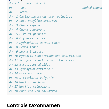
#> # A tibble: 18 × 2
#>    taxa                                 bedekkingsperce
#>    <chr>                                               
#>  1 Caltha palustris ssp. palustris                     
#>  2 Ceratophyllum demersum                              
#>  3 Chara aspera                                        
#>  4 Chara connivens                                     
#>  5 Cirsium palustre                                    
#>  6 Glyceria maxima                                     
#>  7 Hydrocharis morsus ranae                            
#>  8 Lemna minor                                         
#>  9 Lemna trisulca                                      
#> 10 Myosotis scorpioides ssp scorpioides                
#> 11 Scirpus lacustris ssp. lacustris                    
#> 12 Stratiotes aloides                                  
#> 13 Symphytum officinale                                
#> 14 Urtica dioica                                       
#> 15 Utricularia vulgaris                                
#> 16 Wolffia arrhiza                                     
#> 17 Wolffia columbiana                                  
#> 18 Zannichellia palustris                              
Controle taxonnamen