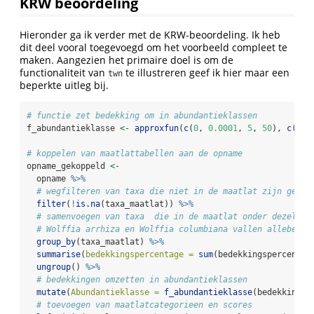
KRW beoordeling
Hieronder ga ik verder met de KRW-beoordeling. Ik heb
dit deel vooral toegevoegd om het voorbeeld compleet te
maken. Aangezien het primaire doel is om de
functionaliteit van
te illustreren geef ik hier maar een
twn
beperkte uitleg bij.
# functie zet bedekking om in abundantieklassen
f_abundantieklasse 
<-
approxfun
(
c
(
0
, 
0.0001
, 
5
, 
50
), 
c
(
0
,
1
# koppelen van maatlattabellen aan de opname
opname_gekoppeld 
<-
  opname 
%>%
# wegfilteren van taxa die niet in de maatlat zijn gevon
filter
(
!
is.na
(taxa_maatlat)) 
%>%
# samenvoegen van taxa  die in de maatlat onder dezelfde
# Wolffia arrhiza en Wolffia columbiana vallen allebei o
group_by
(taxa_maatlat) 
%>%
summarise
(
bedekkingspercentage =
sum
(bedekkingspercentag
ungroup
() 
%>%
# bedekkingen omzetten in abundantieklassen
mutate
(
Abundantieklasse =
f_abundantieklasse
(bedekkingsp
# toevoegen van maatlatcategorieen en scores