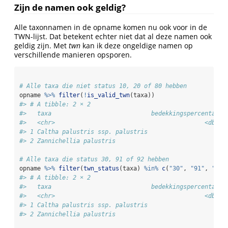
Zijn de namen ook geldig?
Alle taxonnamen in de opname komen nu ook voor in de
TWN-lijst. Dat betekent echter niet dat al deze namen ook
geldig zijn. Met
twn
kan ik deze ongeldige namen op
verschillende manieren opsporen.
# Alle taxa die niet status 10, 20 of 80 hebben
opname 
%>%
filter
(
!
is_valid_twn
(taxa))
#> # A tibble: 2 × 2
#>   taxa                            bedekkingspercentage
#>   <chr>                                          <dbl>
#> 1 Caltha palustris ssp. palustris                    2
#> 2 Zannichellia palustris                             1
# Alle taxa die status 30, 91 of 92 hebben
opname 
%>%
filter
(
twn_status
(taxa) 
%in%
c
(
"30"
, 
"91"
, 
"92"
#> # A tibble: 2 × 2
#>   taxa                            bedekkingspercentage
#>   <chr>                                          <dbl>
#> 1 Caltha palustris ssp. palustris                    2
#> 2 Zannichellia palustris                             1