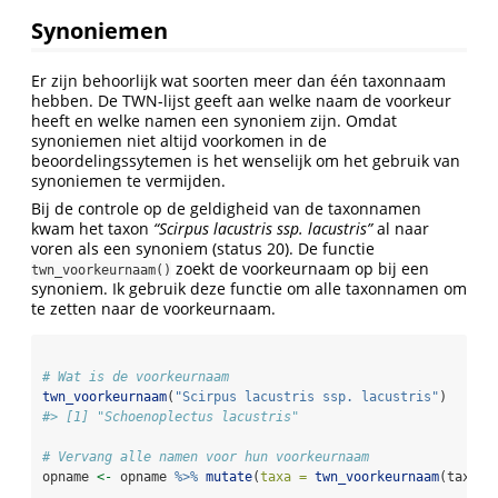
Synoniemen
Er zijn behoorlijk wat soorten meer dan één taxonnaam
hebben. De TWN-lijst geeft aan welke naam de voorkeur
heeft en welke namen een synoniem zijn. Omdat
synoniemen niet altijd voorkomen in de
beoordelingssytemen is het wenselijk om het gebruik van
synoniemen te vermijden.
Bij de controle op de geldigheid van de taxonnamen
kwam het taxon
“Scirpus lacustris ssp. lacustris”
al naar
voren als een synoniem (status 20). De functie
zoekt de voorkeurnaam op bij een
twn_voorkeurnaam()
synoniem. Ik gebruik deze functie om alle taxonnamen om
te zetten naar de voorkeurnaam.
# Wat is de voorkeurnaam
twn_voorkeurnaam
(
"Scirpus lacustris ssp. lacustris"
)
#> [1] "Schoenoplectus lacustris"
# Vervang alle namen voor hun voorkeurnaam
opname 
<-
 opname 
%>%
mutate
(
taxa =
twn_voorkeurnaam
(taxa))