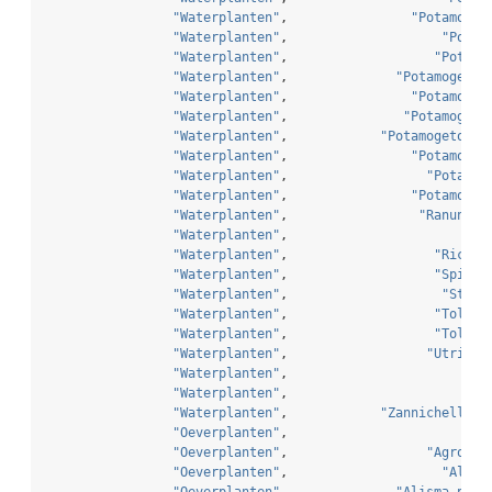
"Waterplanten"
,                
"Potamoget
"Waterplanten"
,                    
"Potam
"Waterplanten"
,                   
"Potamo
"Waterplanten"
,              
"Potamogeton
"Waterplanten"
,                
"Potamoget
"Waterplanten"
,               
"Potamogeto
"Waterplanten"
,            
"Potamogeton p
"Waterplanten"
,                
"Potamoget
"Waterplanten"
,                  
"Potamog
"Waterplanten"
,                
"Potamoget
"Waterplanten"
,                 
"Ranuncul
"Waterplanten"
,                       
"Ri
"Waterplanten"
,                   
"Riccio
"Waterplanten"
,                   
"Spirod
"Waterplanten"
,                    
"Strat
"Waterplanten"
,                   
"Tolype
"Waterplanten"
,                   
"Tolype
"Waterplanten"
,                  
"Utricul
"Waterplanten"
,                          
"Waterplanten"
,                          
"Waterplanten"
,            
"Zannichellia 
"Oeverplanten"
,                        
"A
"Oeverplanten"
,                  
"Agrosti
"Oeverplanten"
,                    
"Alism
"Oeverplanten"
,              
"Alisma plan