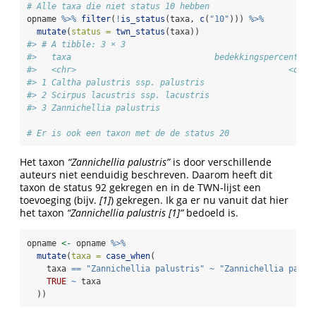
# Alle taxa die niet status 10 hebben
opname 
%>%
filter
(
!
is_status
(taxa, 
c
(
"10"
))) 
%>%
mutate
(
status =
twn_status
(taxa))
#> # A tibble: 3 × 3
#>   taxa                             bedekkingspercentage
#>   <chr>                                           <dbl>
#> 1 Caltha palustris ssp. palustris                     2
#> 2 Scirpus lacustris ssp. lacustris                    2
#> 3 Zannichellia palustris                              1
# Er is ook een taxon met de de status 20
Het taxon
“Zannichellia palustris”
is door verschillende
auteurs niet eenduidig beschreven. Daarom heeft dit
taxon de status 92 gekregen en in de TWN-lijst een
toevoeging (bijv.
[1]
) gekregen. Ik ga er nu vanuit dat hier
het taxon
“Zannichellia palustris [1]”
bedoeld is.
opname 
<-
 opname 
%>%
mutate
(
taxa =
case_when
(
    taxa 
==
"Zannichellia palustris"
~
"Zannichellia palus
TRUE
~
 taxa
  ))