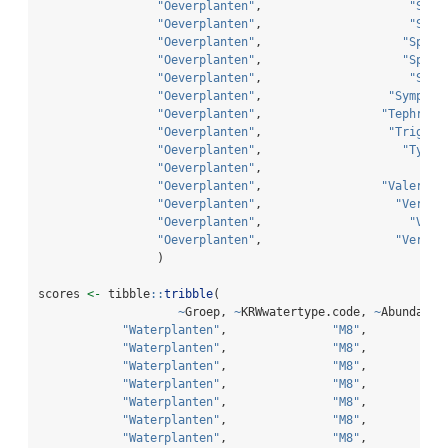
"Oeverplanten"
,                     
"Sola
"Oeverplanten"
,                     
"Sonc
"Oeverplanten"
,                    
"Sparg
"Oeverplanten"
,                    
"Sparg
"Oeverplanten"
,                     
"Stac
"Oeverplanten"
,                  
"Symphyt
"Oeverplanten"
,                 
"Tephrose
"Oeverplanten"
,                  
"Trigloc
"Oeverplanten"
,                    
"Typha
"Oeverplanten"
,                       
"Ty
"Oeverplanten"
,                 
"Valerian
"Oeverplanten"
,                   
"Veroni
"Oeverplanten"
,                     
"Vero
"Oeverplanten"
,                   
"Veroni
                 )
scores 
<-
 tibble
::
tribble
(
~
Groep, 
~
KRWwatertype.code, 
~
Abundanti
"Waterplanten"
,               
"M8"
,           
"Waterplanten"
,               
"M8"
,           
"Waterplanten"
,               
"M8"
,           
"Waterplanten"
,               
"M8"
,           
"Waterplanten"
,               
"M8"
,           
"Waterplanten"
,               
"M8"
,           
"Waterplanten"
,               
"M8"
,           