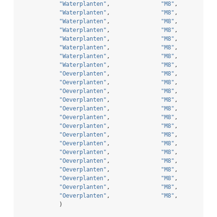
"Waterplanten"
,               
"M8"
,           
"Waterplanten"
,               
"M8"
,           
"Waterplanten"
,               
"M8"
,           
"Waterplanten"
,               
"M8"
,           
"Waterplanten"
,               
"M8"
,           
"Waterplanten"
,               
"M8"
,           
"Waterplanten"
,               
"M8"
,           
"Waterplanten"
,               
"M8"
,           
"Oeverplanten"
,               
"M8"
,           
"Oeverplanten"
,               
"M8"
,           
"Oeverplanten"
,               
"M8"
,           
"Oeverplanten"
,               
"M8"
,           
"Oeverplanten"
,               
"M8"
,           
"Oeverplanten"
,               
"M8"
,           
"Oeverplanten"
,               
"M8"
,           
"Oeverplanten"
,               
"M8"
,           
"Oeverplanten"
,               
"M8"
,           
"Oeverplanten"
,               
"M8"
,           
"Oeverplanten"
,               
"M8"
,           
"Oeverplanten"
,               
"M8"
,           
"Oeverplanten"
,               
"M8"
,           
"Oeverplanten"
,               
"M8"
,           
"Oeverplanten"
,               
"M8"
,           
            )