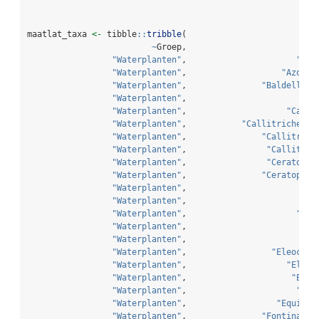
maatlat_taxa 
<-
 tibble
::
tribble
(
~
Groep,                          
"Waterplanten"
,                      
"Ali
"Waterplanten"
,                   
"Azolla
"Waterplanten"
,               
"Baldellia 
"Waterplanten"
,                          
"Waterplanten"
,                    
"Calli
"Waterplanten"
,           
"Callitriche he
"Waterplanten"
,               
"Callitrich
"Waterplanten"
,                
"Callitric
"Waterplanten"
,                
"Ceratophy
"Waterplanten"
,               
"Ceratophyl
"Waterplanten"
,                          
"Waterplanten"
,                          
"Waterplanten"
,                      
"Cha
"Waterplanten"
,                         
"
"Waterplanten"
,                        
"C
"Waterplanten"
,                 
"Eleochar
"Waterplanten"
,                    
"Eleog
"Waterplanten"
,                     
"Elod
"Waterplanten"
,                      
"Elo
"Waterplanten"
,                  
"Equiset
"Waterplanten"
,               
"Fontinalis