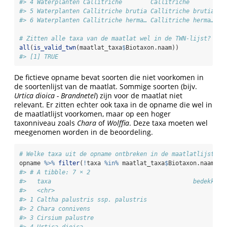
#> 4 Waterplanten Callitriche        Callitriche        M8
#> 5 Waterplanten Callitriche brutia Callitriche brutia M8
#> 6 Waterplanten Callitriche herma… Callitriche herma… M8
# Zitten alle taxa van de maatlat wel in de TWN-lijst?
all
(
is_valid_twn
(maatlat_taxa
$
Biotaxon.naam))
#> [1] TRUE
De fictieve opname bevat soorten die niet voorkomen in
de soortenlijst van de maatlat. Sommige soorten (bijv.
Urtica dioica - Brandnetel
) zijn voor de maatlat niet
relevant. Er zitten echter ook taxa in de opname die wel in
de maatlatlijst voorkomen, maar op een hoger
taxonniveau zoals
Chara
of
Wolffia
. Deze taxa moeten wel
meegenomen worden in de beoordeling.
# Welke taxa uit de opname ontbreken in de maatlatlijst?
opname 
%>%
filter
(
!
taxa 
%in%
 maatlat_taxa
$
Biotaxon.naam)
#> # A tibble: 7 × 2
#>   taxa                                        bedekking
#>   <chr>                                                
#> 1 Caltha palustris ssp. palustris                      
#> 2 Chara connivens                                      
#> 3 Cirsium palustre                                     
#> 4 Urtica dioica                                        