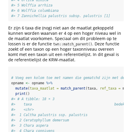
#> 5 Wolffia arrhiza                                      
#> 6 Wolffia columbiana                                   
#> 7 Zannichellia palustris subsp. palustris [1]          
Er zijn 6 taxa die (nog) niet aan de maatlat gekoppeld
kunnen worden waarvan er 4 op een hoger niveau wel in
de maatlat voorkomen. Speciaal om dit probleem op te
lossen is er de functie
. Deze functie
twn::match_parent()
zoekt of een taxon op een hoger taxonniveau overeen
komt met een taxon uit een referentielijst. In dit geval is
de referentielijst de KRW-maatlat.
# Voeg een kolom toe met namen die gematchd zijn met de na
opname 
<-
 opname 
%>%
mutate
(
taxa_maatlat =
match_parent
(taxa, 
ref_taxa =
 maat
print
()
#> # A tibble: 18 × 3
#>    taxa                                        bedekkin
#>    <chr>                                               
#>  1 Caltha palustris ssp. palustris                     
#>  2 Ceratophyllum demersum                              
#>  3 Chara aspera                                        
#>  4 Chara connivens                                     