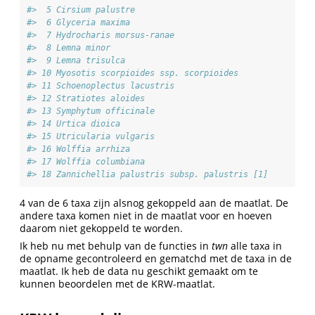
#>  5 Cirsium palustre                                    
#>  6 Glyceria maxima                                     
#>  7 Hydrocharis morsus-ranae                            
#>  8 Lemna minor                                         
#>  9 Lemna trisulca                                      
#> 10 Myosotis scorpioides ssp. scorpioides               
#> 11 Schoenoplectus lacustris                            
#> 12 Stratiotes aloides                                  
#> 13 Symphytum officinale                                
#> 14 Urtica dioica                                       
#> 15 Utricularia vulgaris                                
#> 16 Wolffia arrhiza                                     
#> 17 Wolffia columbiana                                  
#> 18 Zannichellia palustris subsp. palustris [1]         
4 van de 6 taxa zijn alsnog gekoppeld aan de maatlat. De
andere taxa komen niet in de maatlat voor en hoeven
daarom niet gekoppeld te worden.
Ik heb nu met behulp van de functies in
twn
alle taxa in
de opname gecontroleerd en gematchd met de taxa in de
maatlat. Ik heb de data nu geschikt gemaakt om te
kunnen beoordelen met de KRW-maatlat.