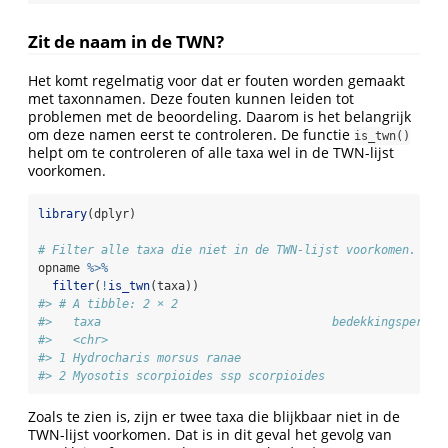
Zit de naam in de TWN?
Het komt regelmatig voor dat er fouten worden gemaakt
met taxonnamen. Deze fouten kunnen leiden tot
problemen met de beoordeling. Daarom is het belangrijk
om deze namen eerst te controleren. De functie
is_twn()
helpt om te controleren of alle taxa wel in de TWN-lijst
voorkomen.
library
(dplyr)
# Filter alle taxa die niet in de TWN-lijst voorkomen.
opname 
%>%
filter
(
!
is_twn
(taxa))
#> # A tibble: 2 × 2
#>   taxa                                 bedekkingspercen
#>   <chr>                                               <
#> 1 Hydrocharis morsus ranae                             
#> 2 Myosotis scorpioides ssp scorpioides                 
Zoals te zien is, zijn er twee taxa die blijkbaar niet in de
TWN-lijst voorkomen. Dat is in dit geval het gevolg van