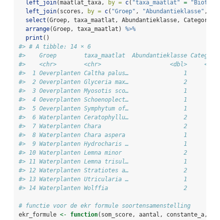
left_join
(maatlat_taxa, 
by =
c
(
"taxa_maatlat"
=
"Biotaxo
left_join
(scores, 
by =
c
(
"Groep"
, 
"Abundantieklasse"
, 
"C
select
(Groep, taxa_maatlat, Abundantieklasse, Categorie,
arrange
(Groep, taxa_maatlat) 
%>%
print
()
#> # A tibble: 14 × 6
#>    Groep        taxa_maatlat  Abundantieklasse Categori
#>    <chr>        <chr>                    <dbl>     <int
#>  1 Oeverplanten Caltha palus…                1         
#>  2 Oeverplanten Glyceria max…                2         
#>  3 Oeverplanten Myosotis sco…                1         
#>  4 Oeverplanten Schoenoplect…                1         
#>  5 Oeverplanten Symphytum of…                1         
#>  6 Waterplanten Ceratophyllu…                2         
#>  7 Waterplanten Chara                        2         
#>  8 Waterplanten Chara aspera                 1         
#>  9 Waterplanten Hydrocharis …                1         
#> 10 Waterplanten Lemna minor                  2         
#> 11 Waterplanten Lemna trisul…                1         
#> 12 Waterplanten Stratiotes a…                2         
#> 13 Waterplanten Utricularia …                1         
#> 14 Waterplanten Wolffia                      2         
# functie voor de ekr formule soortensamenstelling
ekr_formule 
<-
function
(som_score, aantal, constante_a, co