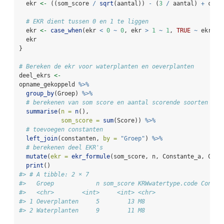
  ekr 
<-
 ((som_score 
/
sqrt
(aantal)) 
-
 (
3
/
 aantal) 
+
 cons
# EKR dient tussen 0 en 1 te liggen
  ekr 
<-
case_when
(ekr 
<
0
~
0
, ekr 
>
1
~
1
, 
TRUE
~
 ekr)
  ekr
}
# Bereken de ekr voor waterplanten en oeverplanten
deel_ekrs 
<-
opname_gekoppeld 
%>%
group_by
(Groep) 
%>%
# berekenen van som score en aantal scorende soorten
summarise
(
n =
n
(),
som_score =
sum
(Score)) 
%>%
# toevoegen constanten
left_join
(constanten, 
by =
"Groep"
) 
%>%
# berekenen deel EKR's
mutate
(
ekr =
ekr_formule
(som_score, n, Constante_a, Cons
print
()
#> # A tibble: 2 × 7
#>   Groep            n som_score KRWwatertype.code Consta
#>   <chr>        <int>     <int> <chr>                   
#> 1 Oeverplanten     5        13 M8                      
#> 2 Waterplanten     9        11 M8                      