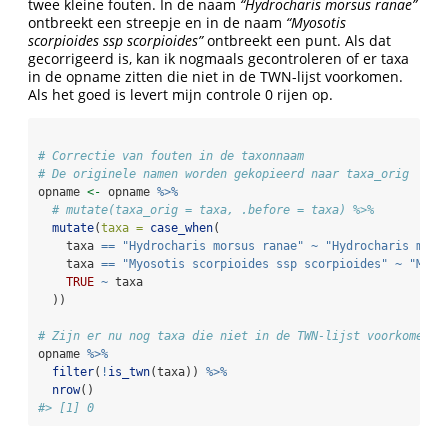
twee kleine fouten. In de naam
“Hydrocharis morsus ranae”
ontbreekt een streepje en in de naam
“Myosotis
scorpioides ssp scorpioides”
ontbreekt een punt. Als dat
gecorrigeerd is, kan ik nogmaals gecontroleren of er taxa
in de opname zitten die niet in de TWN-lijst voorkomen.
Als het goed is levert mijn controle 0 rijen op.
# Correctie van fouten in de taxonnaam
# De originele namen worden gekopieerd naar taxa_orig
opname 
<-
 opname 
%>%
# mutate(taxa_orig = taxa, .before = taxa) %>% 
mutate
(
taxa =
case_when
(
    taxa 
==
"Hydrocharis morsus ranae"
~
"Hydrocharis mors
    taxa 
==
"Myosotis scorpioides ssp scorpioides"
~
"Myos
TRUE
~
 taxa
  ))
# Zijn er nu nog taxa die niet in de TWN-lijst voorkomen?
opname 
%>%
filter
(
!
is_twn
(taxa)) 
%>%
nrow
()
#> [1] 0