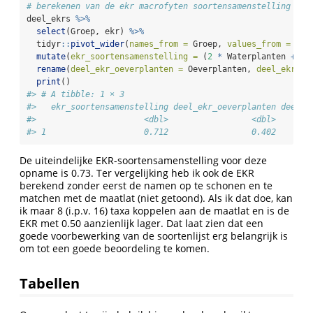
# berekenen van de ekr macrofyten soortensamenstelling
deel_ekrs 
%>%
select
(Groep, ekr) 
%>%
  tidyr
::
pivot_wider
(
names_from =
 Groep, 
values_from =
 ekr
mutate
(
ekr_soortensamenstelling =
 (
2
*
 Waterplanten 
+
 Oe
rename
(
deel_ekr_oeverplanten =
 Oeverplanten, 
deel_ekr_wa
print
()
#> # A tibble: 1 × 3
#>   ekr_soortensamenstelling deel_ekr_oeverplanten deel_e
#>                      <dbl>                 <dbl>       
#> 1                    0.712                 0.402       
De uiteindelijke EKR-soortensamenstelling voor deze
opname is 0.73. Ter vergelijking heb ik ook de EKR
berekend zonder eerst de namen op te schonen en te
matchen met de maatlat (niet getoond). Als ik dat doe, kan
ik maar 8 (i.p.v. 16) taxa koppelen aan de maatlat en is de
EKR met 0.50 aanzienlijk lager. Dat laat zien dat een
goede voorbewerking van de soortenlijst erg belangrijk is
om tot een goede beoordeling te komen.
Tabellen