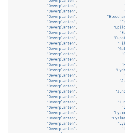
"Oeverplanten"
,                         
"
"Oeverplanten"
,                      
"Cla
"Oeverplanten"
,                      
"Com
"Oeverplanten"
,              
"Eleocharis 
"Oeverplanten"
,                    
"Epilo
"Oeverplanten"
,                 
"Epilobiu
"Oeverplanten"
,                    
"Equis
"Oeverplanten"
,                 
"Eupatori
"Oeverplanten"
,                   
"Filipe
"Oeverplanten"
,                   
"Galium
"Oeverplanten"
,                     
"Glyc
"Oeverplanten"
,                       
"Gl
"Oeverplanten"
,                     
"Hipp
"Oeverplanten"
,                  
"Hydroco
"Oeverplanten"
,                      
"Iri
"Oeverplanten"
,                    
"Juncu
"Oeverplanten"
,                       
"Ju
"Oeverplanten"
,                  
"Juncus 
"Oeverplanten"
,                        
"J
"Oeverplanten"
,                   
"Juncus
"Oeverplanten"
,                     
"Lyco
"Oeverplanten"
,                 
"Lysimach
"Oeverplanten"
,                
"Lysimachi
"Oeverplanten"
,                   
"Lysima
"Oeverplanten"
,                     
"Lyth