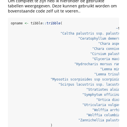
Om compleet te zijn heb ik hieronder de gebruikte
tabellen weergegeven. Deze kunnen gebruikt worden om
bovenstaande code zelf uit te voeren..
opname 
<-
 tibble
::
tribble
(
~
taxa
"Caltha palustris ssp. palustris"
"Ceratophyllum demersum"
"Chara aspera"
"Chara connivens"
"Cirsium palustre"
"Glyceria maxima"
"Hydrocharis morsus ranae"
"Lemna minor"
"Lemna trisulca"
"Myosotis scorpioides ssp scorpioides"
"Scirpus lacustris ssp. lacustris"
"Stratiotes aloides"
"Symphytum officinale"
"Urtica dioica"
"Utricularia vulgaris"
"Wolffia arrhiza"
"Wolffia columbiana"
"Zannichellia palustris"
                    )