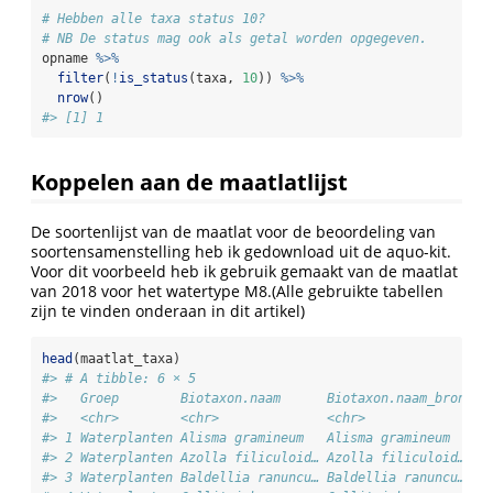
# Hebben alle taxa status 10? 
# NB De status mag ook als getal worden opgegeven.
opname 
%>%
filter
(
!
is_status
(taxa, 
10
)) 
%>%
nrow
()
#> [1] 1
Koppelen aan de maatlatlijst
De soortenlijst van de maatlat voor de beoordeling van
soortensamenstelling heb ik gedownload uit de aquo-kit.
Voor dit voorbeeld heb ik gebruik gemaakt van de maatlat
van 2018 voor het watertype M8.(Alle gebruikte tabellen
zijn te vinden onderaan in dit artikel)
head
(maatlat_taxa)
#> # A tibble: 6 × 5
#>   Groep        Biotaxon.naam      Biotaxon.naam_bron KR
#>   <chr>        <chr>              <chr>              <c
#> 1 Waterplanten Alisma gramineum   Alisma gramineum   M8
#> 2 Waterplanten Azolla filiculoid… Azolla filiculoid… M8
#> 3 Waterplanten Baldellia ranuncu… Baldellia ranuncu… M8