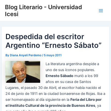
Skip
Post
Main
Blog Literario - Universidad
to
navigation
Icesi
Men
content
Despedida del escritor
Argentino “Ernesto Sábato”
By
Diana Anyeli Perdomo
/
5 mayo 2011
La literatura argentina despide a
uno de sus íconos populares.
Ernesto Sábado
murió a los 99
años en su casa de Santos
Lugares, el pasado 30 de Abril, el escritor había nacido el
24 de junio de 1911 en la ciudad bonaerense de Rojas. Iba a
ser homenajeado al día siguiente en la
Feria
del Libro por
el Instituto Cultural de la provincia de Buenos Aires
, ya