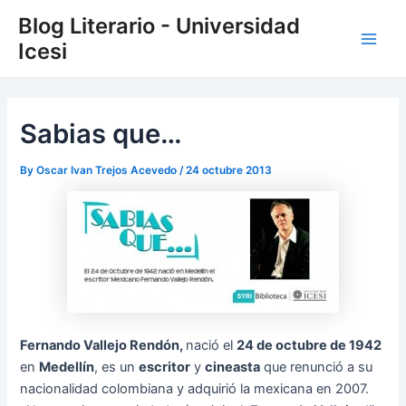
Skip
Post
Main
Blog Literario - Universidad
to
navigation
Icesi
Men
content
Sabias que…
By
Oscar Ivan Trejos Acevedo
/
24 octubre 2013
Fernando Vallejo Rendón,
nació el
24 de octubre de 1942
en
Medellín
, es un
escritor
y
cineasta
que renunció a su
nacionalidad colombiana y adquirió la mexicana en 2007.