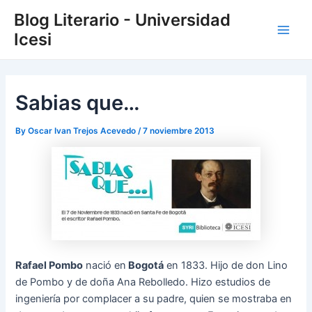
Skip
Post
Main
Blog Literario - Universidad
to
navigation
Icesi
Men
content
Sabias que…
By
Oscar Ivan Trejos Acevedo
/
7 noviembre 2013
Rafael Pombo
nació en
Bogotá
en 1833. Hijo de don Lino
de Pombo y de doña Ana Rebolledo. Hizo estudios de
ingeniería por complacer a su padre, quien se mostraba en