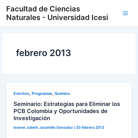
Skip
Main
Facultad de Ciencias
to
Naturales - Universidad Icesi
Men
content
febrero 2013
,
,
Eventos
Programas
Química
Seminario: Estrategias para Eliminar los
PCB Colombia y Oportunidades de
Investigación
Ivonne Julieth Jaramillo Gonzalez
/
20 febrero 2013