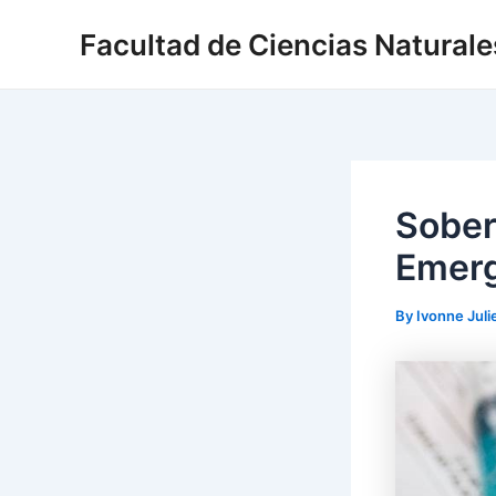
Skip
Post
Facultad de Ciencias Naturales
to
navigation
content
Sober
Emerg
By
Ivonne Juli