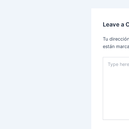
Leave a
Tu direcció
están marc
Type
here..