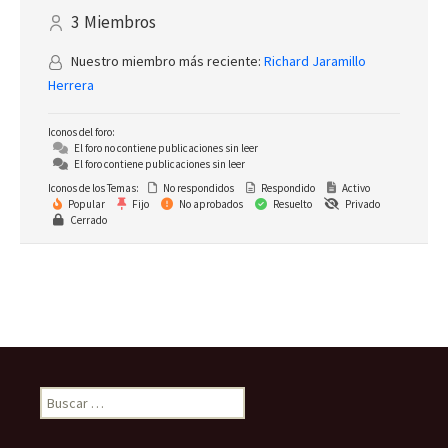
3
Miembros
Nuestro miembro más reciente:
Richard Jaramillo
Herrera
Iconos del foro:
El foro no contiene publicaciones sin leer
El foro contiene publicaciones sin leer
Iconos de los Temas:
No respondidos
Respondido
Activo
Popular
Fijo
No aprobados
Resuelto
Privado
Cerrado