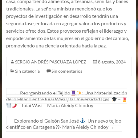
casa, compartiendo alimentos, artesanías, semillas y bailes
tradicionales. La señora ministra mencionó que los
proyectos de investigación en desarrollo tendrán una
segunda fase, enfocada en agregar valor a los productos y
servicios ofrecidos. Estos proyectos reflejan el liderazgo y
empoderamiento de las mujeres en el gobierno del cambio,
promoviendo una ciencia orientada hacia la paz.
SERGIO ANDRÉS PASCUAZA LÓPEZ
8 agosto, 2024
Sin categoría
Sin comentarios
←
Reorganizando el Tejido
: Una Materialización
de lo Hilado entre Iuiai Wasi y la Universidad Icesi
–
– Iuiai Wasi – Maria Aleidy Chindoy
Explorando el Galeón San José
: Un nuevo tejido
científico en Cartagena ??- María Aleidy Chindoy
→