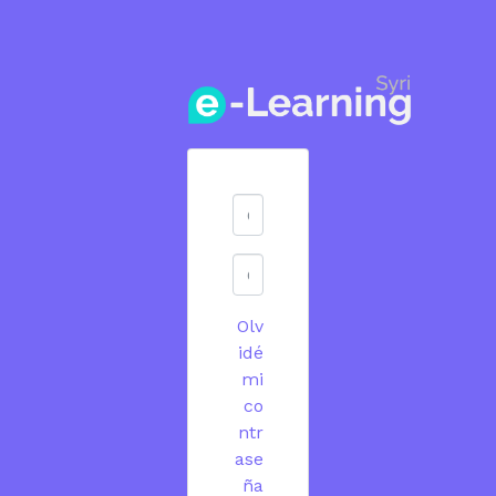
Olv
idé
mi
co
ntr
ase
ña