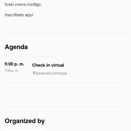
Icesi crece contigo.
Inscríbete aquí
Agenda
5:00 p. m.
Check in virtual
7:00 p. m.
Escenario principal
place
Organized by