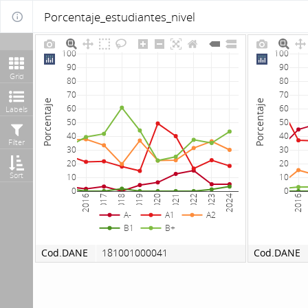
Porcentaje_estudiantes_nivel
100
100
90
90
Grid
80
80
70
70
Porcentaje
Porcentaje
60
60
Labels
50
50
40
40
Filter
30
30
20
20
Sort
10
10
0
0
2016
2017
2018
2019
2020
2021
2022
2023
2024
2016
A-
A1
A2
B1
B+
Cod.DANE
181001000041
Cod.DANE