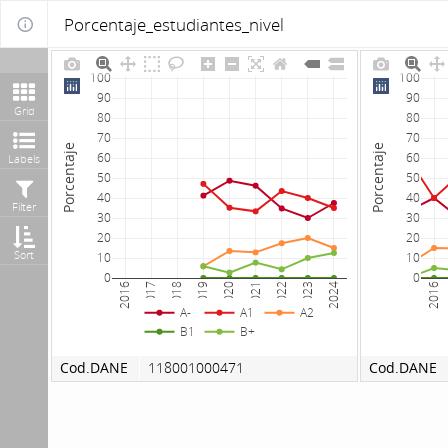
Porcentaje_estudiantes_nivel
100
100
90
90
Grid
80
80
70
70
Porcentaje
Porcentaje
60
60
Labels
50
50
40
40
Filter
30
30
20
20
Sort
10
10
0
0
2016
2017
2018
2019
2020
2021
2022
2023
2024
2016
A-
A1
A2
B1
B+
Cod.DANE
118001000471
Cod.DANE