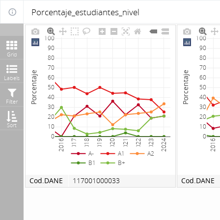
Porcentaje_estudiantes_nivel
100
100
90
90
Grid
80
80
70
70
Porcentaje
Porcentaje
60
60
Labels
50
50
40
40
Filter
30
30
20
20
Sort
10
10
0
0
2016
2017
2018
2019
2020
2021
2022
2023
2024
2016
A-
A1
A2
B1
B+
Cod.DANE
117001000033
Cod.DANE