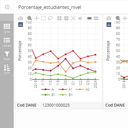
Porcentaje_estudiantes_nivel
100
100
90
90
Grid
80
80
70
70
Porcentaje
Porcentaje
60
60
Labels
50
50
40
40
Filter
30
30
20
20
Sort
10
10
0
0
2016
2017
2018
2019
2020
2021
2022
2023
2024
2016
A-
A1
A2
B1
B+
Cod.DANE
123001000025
Cod.DANE