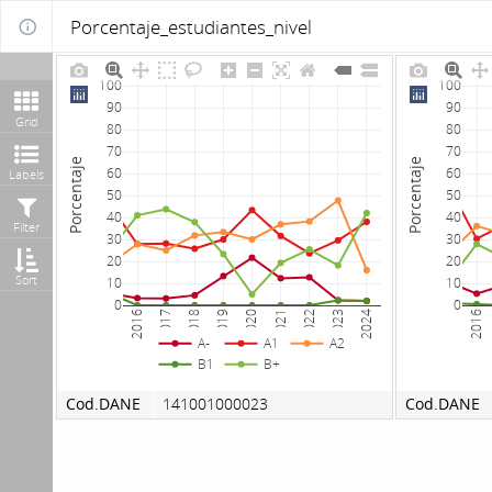
Porcentaje_estudiantes_nivel
100
100
90
90
Grid
80
80
70
70
Porcentaje
Porcentaje
60
60
Labels
50
50
40
40
Filter
30
30
20
20
Sort
10
10
0
0
2016
2017
2018
2019
2020
2021
2022
2023
2024
2016
A-
A1
A2
B1
B+
Cod.DANE
141001000023
Cod.DANE