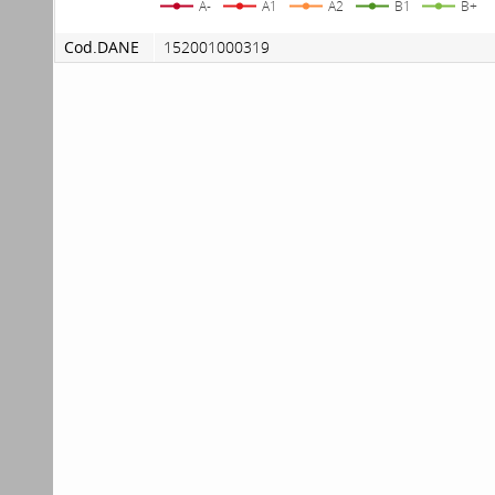
A-
A1
A2
B1
B+
Cod.DANE
152001000319