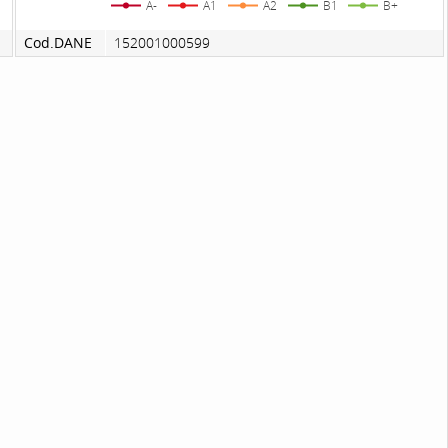
A-
A1
A2
B1
B+
Cod.DANE
152001000599