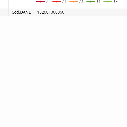
A-
A1
A2
B1
B+
Cod.DANE
152001000360