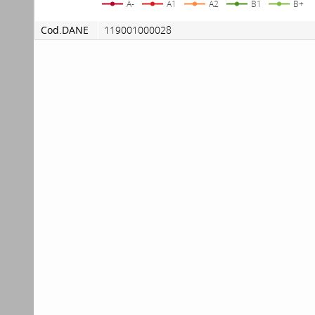
A-
A1
A2
B1
B+
Cod.DANE
119001000028