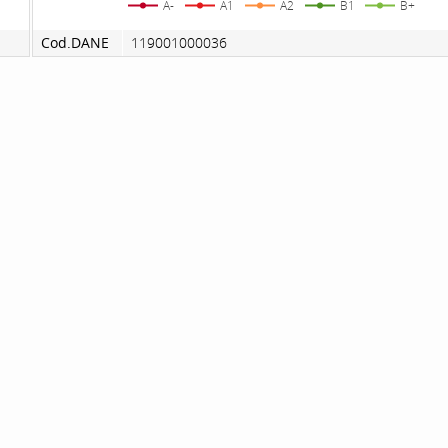
A-
A1
A2
B1
B+
Cod.DANE
119001000036