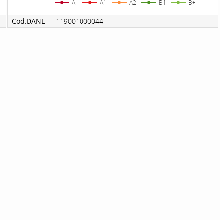
A-
A1
A2
B1
B+
Cod.DANE
119001000044