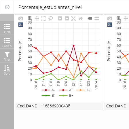
Porcentaje_estudiantes_nivel
100
100
90
90
Grid
80
80
70
70
Porcentaje
Porcentaje
60
60
Labels
50
50
40
40
Filter
30
30
20
20
Sort
10
10
0
0
2016
2017
2018
2019
2020
2021
2022
2023
2024
2016
A-
A1
A2
B1
B+
Cod.DANE
168669000438
Cod.DANE