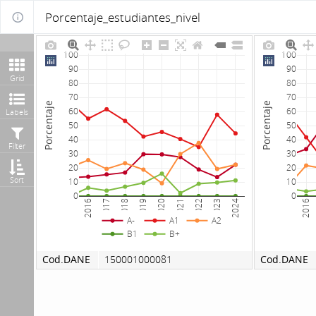
Porcentaje_estudiantes_nivel
100
100
90
90
Grid
80
80
70
70
Porcentaje
Porcentaje
60
60
Labels
50
50
40
40
Filter
30
30
20
20
Sort
10
10
0
0
2016
2017
2018
2019
2020
2021
2022
2023
2024
2016
A-
A1
A2
B1
B+
Cod.DANE
150001000081
Cod.DANE