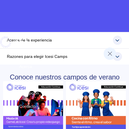
Acerca de la experiencia
Razones para elegir Icesi Camps
Acerca
Conoce nuestros campos de verano
Campos
Inscripción
Contacto