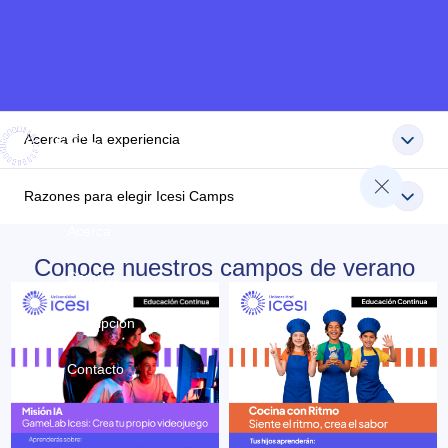
Acerca de la experiencia
Razones para elegir Icesi Camps
Acerca
Conoce nuestros campos de verano
Campos
Inscripción
Contacto