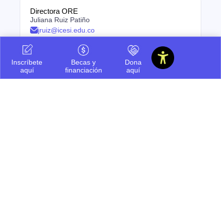
Directora ORE
Juliana Ruiz Patiño
jruiz@icesi.edu.co
Inscríbete
Becas y
Dona
aquí
financiación
aquí
Facultades
Ciencias de la Salud
Negocios y Economía Isaac Gilinski
Barberi de Ingeniería, Diseño y Ciencias Aplicadas
Ciencias Humanas
Decanatura de Innovación Educativa y Fortalecimiento
del PEI
Dirección de Investigaciones
Dirección de investigaciones
Portal de investigación
Grupos y semilleros de investigación
Centros de investigación
Proyectos de investigación
Directorio de investigadores
Nuestras publicaciones