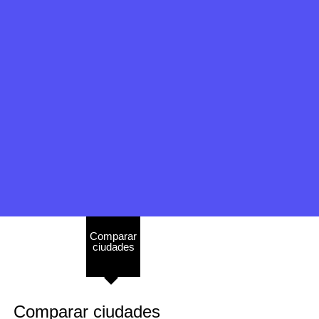
Portal
Perfil
Comparar
Sectores
Perfil
Comparar
de
ciudades
ciudades
por
instituciones
instituciones
inglés
ciudad
Comparar ciudades