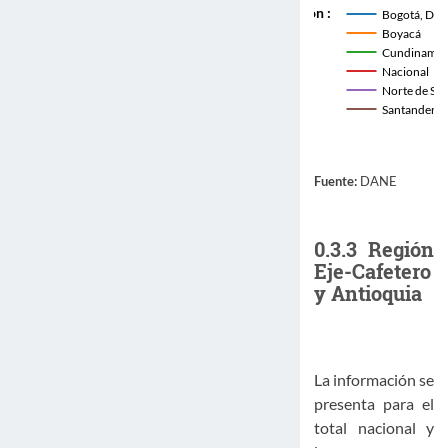
 Región : 
Bogotá, D.C.
Boyacá
Cundinamar
Nacional
Norte de Sa
Santander
Fuente:
DANE
0.3.3
Región
Eje-Cafetero
y Antioquia
La información se
presenta para el
total nacional y