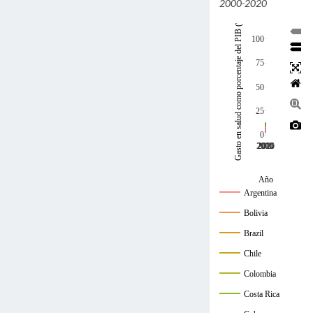
2000-2020
Gasto en salud como porcentaje del PIB (%)
100
75
50
25
0
2000
2005
2010
2015
2020
Año
Argentina
Bolivia
Brazil
Chile
Colombia
Costa Rica