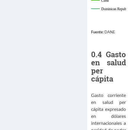
Cuba
Dominican Republic
Ecuador
El Salvador
Fuente:
DANE
Guatemala
Haiti
Honduras
0.4
Gasto
en salud
Mexico
per
Nicaragua
cápita
Panama
Paraguay
Peru
Gasto corriente
en salud per
Uruguay
cápita expresado
Venezuela, RB
en dólares
internacionales a
paridad de poder