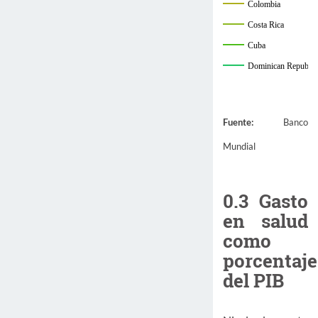
Colombia
Costa Rica
Cuba
Dominican Republic
Ecuador
El Salvador
Fuente:
Banco
Guatemala
Mundial
Haiti
Honduras
Mexico
0.3
Gasto
Nicaragua
en salud
Panama
como
Paraguay
porcentaje
Peru
del PIB
Uruguay
Venezuela, RB