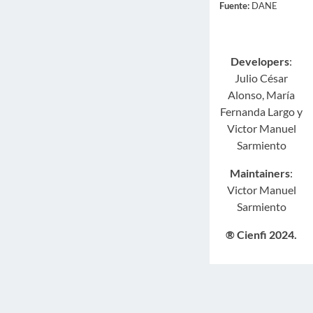
Fuente:
DANE
Guatemala
Haiti
Honduras
Developers
:
Mexico
Julio César
Nicaragua
Alonso, María
Fernanda Largo y
Panama
Victor Manuel
Paraguay
Sarmiento
Peru
Maintainers
:
Uruguay
Victor Manuel
Venezuela, RB
Sarmiento
® Cienfi 2024.