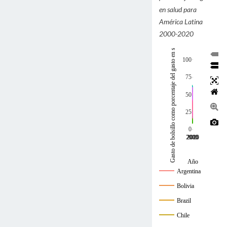
en salud para
América Latina
Gasto de bolsillo como porcentaje del gasto en salud (%)
2000-2020
100
75
50
25
0
2000
2005
2010
2015
2020
Año
Argentina
Bolivia
Brazil
Chile