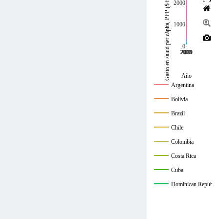
Gasto en salud per cápita, PPP ($ internacionales corrientes)
2000
1000
0
2000
2005
2010
2015
2020
Año
Argentina
Bolivia
Brazil
Chile
Colombia
Costa Rica
Cuba
Dominican Republic
Ecuador
El Salvador