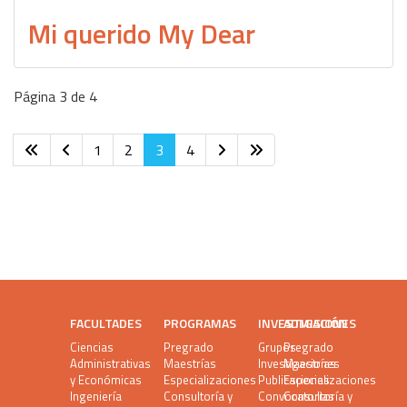
Mi querido My Dear
Página 3 de 4
1
2
3
4
FACULTADES
PROGRAMAS
INVESTIGACIÓN
ADMISIONES
Ciencias
Pregrado
Grupos
Pregrado
Administrativas
Maestrías
Investigaciones
Maestrías
y Económicas
Especializaciones
Publicaciones
Especializaciones
Ingeniería
Consultoría y
Convocatorias
Consultoría y