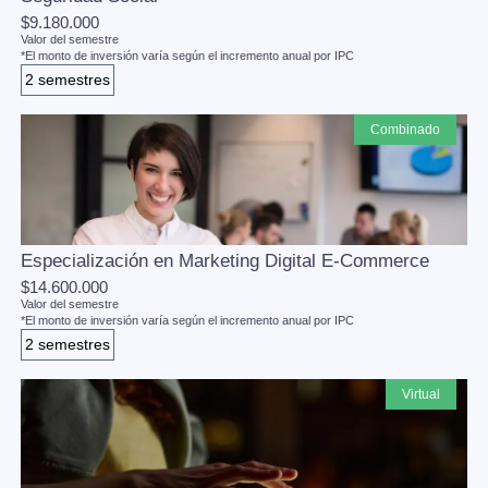
$9.180.000
Valor del semestre
*El monto de inversión varía según el incremento anual por IPC
2 semestres
combinado
Especialización en Marketing Digital E-Commerce
$14.600.000
Valor del semestre
*El monto de inversión varía según el incremento anual por IPC
2 semestres
virtual