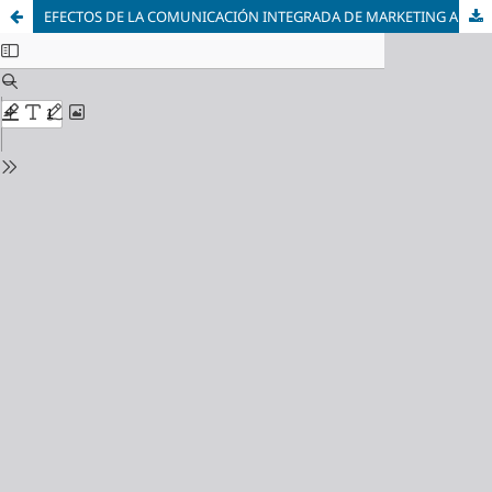
EFECTOS DE LA COMUNICACIÓN INTEGRADA DE MARKETING A TRAVÉS DE LA CONSISTENCIA ESTRATÉGICA: UNA PROPUESTA TEÓRICA Y METODOLÓGICA