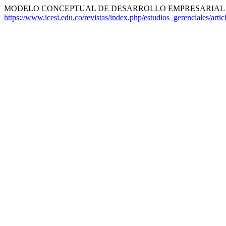
MODELO CONCEPTUAL DE DESARROLLO EMPRESARIAL B
https://www.icesi.edu.co/revistas/index.php/estudios_gerenciales/arti