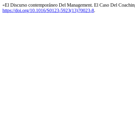
«El Discurso contemporáneo Del Management. El Caso Del Coachin
https://doi.org/10.1016/S0123-5923(13)70023-8
.