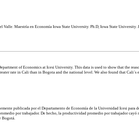
 Valle. Maestría en Economía Iowa State University. Ph.D, Iowa State University. 
Department of Economics at Icesi University. This data is used to show that the reaso
a greater rate in Cali than in Bogota and the national level. We also found that Cal
emente publicada por el Departamento de Economía de la Universidad Icesi para dem
promedio por trabajador. De hecho, la productividad promedio por trabajador cayó 
e Bogotá.