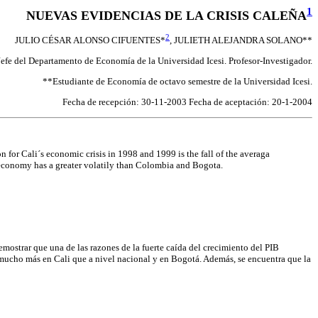
1
NUEVAS EVIDENCIAS DE LA CRISIS CALEÑA
2
JULIO CÉSAR ALONSO CIFUENTES*
, JULIETH ALEJANDRA SOLANO**
Jefe del Departamento de Economía de la Universidad Icesi. Profesor-Investigador.
**Estudiante de Economía de octavo semestre de la Universidad Icesi.
Fecha de recepción: 30-11-2003 Fecha de aceptación: 20-1-2004
n for Cali´s economic crisis in 1998 and 1999 is the fall of the averaga
i´s economy has a greater volatily than Colombia and Bogota.
ostrar que una de las razones de la fuerte caída del crecimiento del PIB
mucho más en Cali que a nivel nacional y en Bogotá. Además, se encuentra que la