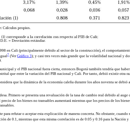
1998 en Cali (principalmente debido al sector de la construcción), el comportamient
7
igual
(Ver
Gráfico 3
); y casi tres veces más grande que la volatilidad nacional y do
9.
municipal y el PIB nacional fuera cierta, entonces Bogotá también tendría que haber
trital que entre la variación del PIB nacional y Cali. Por tanto, debió existir otra 
onsidera que la dinámica de la economía caleña durante los años noventa se debió a 
sa. Primero se presenta una revaluación de la tasa de cambio real debido al auge de 
 precio de los bienes no transables aumentará mientras que los precios de los biene
ransables.
e para refutar o aceptar esta explicación de manera concreta. No obstante, cuando se 
ción de 0.1, mientras que esta misma correlación es de 0.05 y 0.16 para la Nación y 