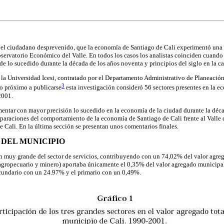
a el ciudadano desprevenido, que la economía de Santiago de Cali experimentó una 
ervatorio Económico del Valle. En todos los casos los analistas coinciden cuando 
e lo sucedido durante la década de los años noventa y principios del siglo en la ca
la Universidad Icesi, contratado por el Departamento Administrativo de Planeación 
3
o próximo a publicarse
esta investigación consideró 56 sectores presentes en la ec
2001.
mentar con mayor precisión lo sucedido en la economía de la ciudad durante la déc
raciones del comportamiento de la economía de Santiago de Cali frente al Valle del
e Cali. En la última sección se presentan unos comentarios finales.
DEL MUNICIPIO
 muy grande del sector de servicios, contribuyendo con un 74,02% del valor agrega
or agropecuario y minero) aportaba únicamente el 0,35% del valor agregado municipa
secundario con un 24.97% y el primario con un 0,49%.