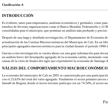
Clasificación: A
INTRODUCCIÓN
Es evidente, tanto para empresarios, analistas económicos y gremiales, como par
estudios de diversas organizaciones como el Banco Mundial, Fedesarrollo y el Obs
consolidadas para el municipio, que permitan un análisis más profundo y preciso d
Después de una larga y detallada investigación, el Departamento de Economía de 
actualización de las Cuentas Macroeconómicas del Municipio de Cali. En un libr
principales agregados macroeconómicos para la ciudad durante el período 1990-
Gracias a esta investigación se cuenta ahora con una gran información para docu
un análisis breve del desempeño agregado de la economía caleña, mostrando compa
causas de la crisis de finales del siglo que experimentó la economía de Santiago d
NÁLISIS DEL COMPORTAMIENTO MACROECONÓMICO 
La economía del municipio de Cali en 2001 se caracterizaba por una participación
con el 25,63% del total del valor agregado. Finalmente el sector primario (sect
Santafé de Bogotá, donde el sector terciario participa con un 74.54%, el sector 