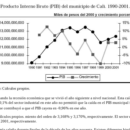
ndo la recesión económica que se vivió el año siguiente a nivel nacional. Esta ca
,1% del sector industrial en este año no permitió que la caída en el PIB municipal 
ue contribuyó a que el PIB cayera en -9,96% en ese año.
lculos propios. miento del orden de 3,168% y 3,170%, respectivamente. El sector q
 2001, respectivamente.
a caleña durante finales de la década de los años noventa. Existen diferentes hipóte