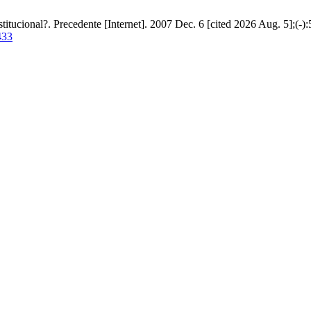
itucional?. Precedente [Internet]. 2007 Dec. 6 [cited 2026 Aug. 5];(-):
433