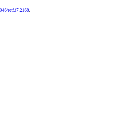
8046/retf.i7.2168
.