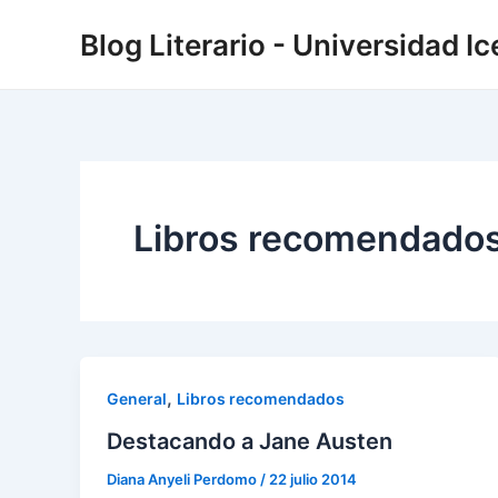
Skip
Post
Blog Literario - Universidad Ic
to
pagination
content
Libros recomendado
,
General
Libros recomendados
Destacando a Jane Austen
Diana Anyeli Perdomo
/
22 julio 2014