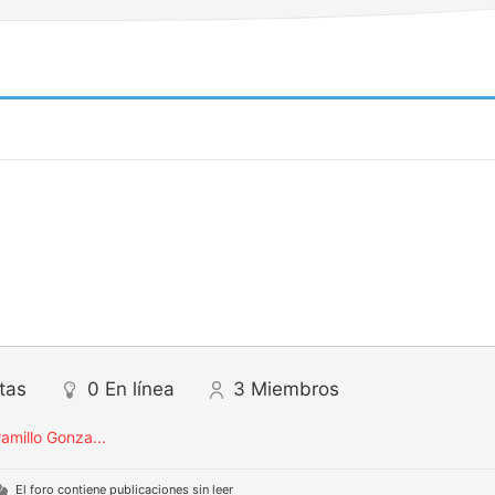
tas
0
En línea
3
Miembros
ramillo Gonza...
El foro contiene publicaciones sin leer